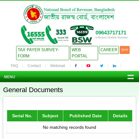
09643717171
e-Return Hotline Number
TAX PAYER SURVEY-
WEB
CAREER
বাংলা
FORM
PORTAL
FAQ
Contact
Webmail
MENU
General Documents
Serial No.
Subject
Published Date
Details
No matching records found