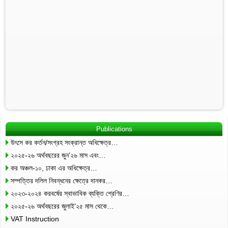
Publications
উৎসে কর কর্তন/সংগ্রহ সংক্রান্ত অধিক্ষেত্র…
২০২৫-২৬ অর্থবছরের জুন’২৬ মাস এবং…
কর অঞ্চল-১০, ঢাকা এর অধিক্ষেত্র…
সম্পত্তির দলিল নিবন্ধনের ক্ষেত্রে দানকর…
২০২৩-২০২৪ করবর্ষের স্বাভাবিক ব্যক্তি শ্রেণির…
২০২৫-২৬ অর্থবছরের জুলাই’২৫ মাস থেকে…
VAT Instruction