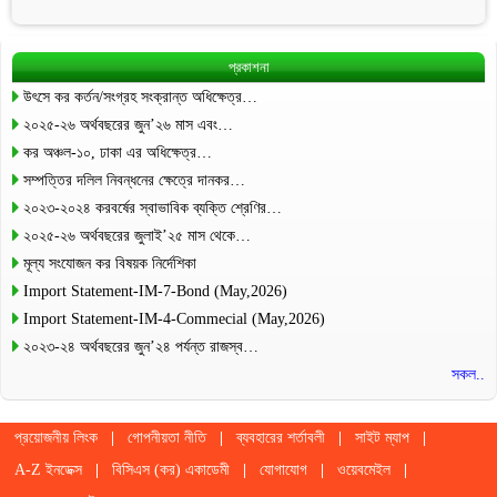
প্রকাশনা
উৎসে কর কর্তন/সংগ্রহ সংক্রান্ত অধিক্ষেত্র…
২০২৫-২৬ অর্থবছরের জুন’২৬ মাস এবং…
কর অঞ্চল-১০, ঢাকা এর অধিক্ষেত্র…
সম্পত্তির দলিল নিবন্ধনের ক্ষেত্রে দানকর…
২০২৩-২০২৪ করবর্ষের স্বাভাবিক ব্যক্তি শ্রেণির…
২০২৫-২৬ অর্থবছরের জুলাই’২৫ মাস থেকে…
মূল্য সংযোজন কর বিষয়ক নির্দেশিকা
Import Statement-IM-7-Bond (May,2026)
Import Statement-IM-4-Commecial (May,2026)
২০২৩-২৪ অর্থবছরের জুন’২৪ পর্যন্ত রাজস্ব…
সকল..
প্রয়োজনীয় লিংক
গোপনীয়তা নীতি
ব্যবহারের শর্তাবলী
সাইট ম্যাপ
A-Z ইনডেক্স
বিসিএস (কর) একাডেমী
যোগাযোগ
ওয়েবমেইল