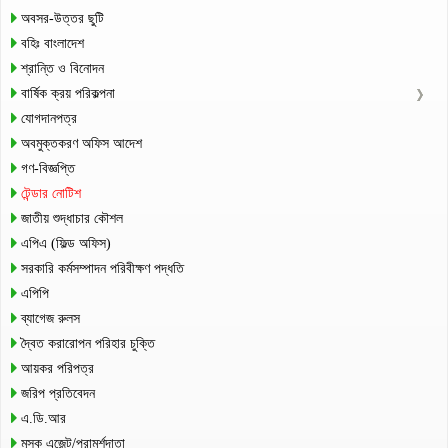
অবসর-উত্তর ছুটি
বহিঃ বাংলাদেশ
শ্রান্তি ও বিনোদন
বার্ষিক ক্রয় পরিকল্পনা
যোগদানপত্র
অবমুক্তকরণ অফিস আদেশ
গণ-বিজ্ঞপ্তি
টেন্ডার নোটিশ
জাতীয় শুদ্ধাচার কৌশল
এপিএ (ফিল্ড অফিস)
সরকারি কর্মসম্পাদন পরিবীক্ষণ পদ্ধতি
এপিপি
ব্যাগেজ রুলস
দ্বৈত করারোপন পরিহার চুক্তি
আয়কর পরিপত্র
জরিপ প্রতিবেদন
এ.ডি.আর
মূসক এজেন্ট/পরামর্শদাতা