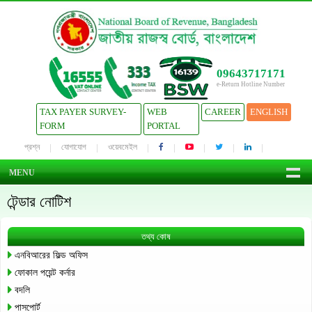
09643717171
e-Return Hotline Number
TAX PAYER SURVEY-
WEB
CAREER
ENGLISH
FORM
PORTAL
প্রশ্ন
যোগাযোগ
ওয়েবমেইল
MENU
টেন্ডার নোটিশ
তথ্য কোষ
এনবিআরের ফিল্ড অফিস
ফোকাল পয়েন্ট কর্নার
বদলি
পাসপোর্ট