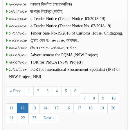
২০/১২/২০১৮ দরপত্র বিজ্ঞপ্তি (আন্তর্জাতিক)
১৭/১২/২০১৮ দরপত্র বিজ্ঞপ্তি (জাতীয়)
০৩/১২/২০১৮ e-Tender Notice (Tender Notice: 03/2018-19)
০৩/১২/২০১৮ e-Tender Notice (Tender Notice No. 02/2018-19)
১০/১২/২০১৮ Tender Sale No-19/2018 of Customs House, Chittagong.
০২/১২/২০১৮ টেন্ডার সেল নং- ১৮/২০১৮, কাস্টমস…
০৬/১১/২০১৮ টেন্ডার সেল নং- ১৭/২০১৮, কাস্টমস…
২৮/১১/২০১৮ Advertisement for PQMA (NSW Project)
২৮/১১/২০১৮ TOR for PMQA (NSW Project)
১৫/১১/২০১৮ TOR for International Procurement Specialist (IPS) of
NSW Project, NBR
« Prev
1
2
3
4
5
6
7
8
9
10
11
12
13
14
15
16
17
18
19
20
21
22
23
Next »