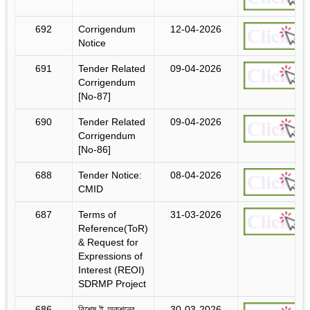
692
Corrigendum
12-04-2026
Notice
691
Tender Related
09-04-2026
Corrigendum
[No-87]
690
Tender Related
09-04-2026
Corrigendum
[No-86]
688
Tender Notice:
08-04-2026
CMID
687
Terms of
31-03-2026
Reference(ToR)
& Request for
Expressions of
Interest (REOI)
SDRMP Project
686
বিশেষ ই-অকশনের
30-03-2026