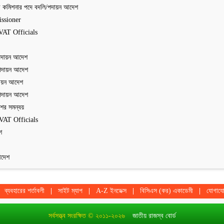
ী কমিশনার পদে বদলি/পদায়ন আদেশ
ssioner
VAT Officials
পদায়ন আদেশ
/পদায়ন আদেশ
দায়ন আদেশ
/পদায়ন আদেশ
শের সমন্বয়
VAT Officials
শ
আদেশ
ব্যবহারের শর্তাবলী
সাইট ম্যাপ
A-Z ইনডেক্স
বিসিএস (কর) একাডেমী
যোগায
সর্বসত্ত্ব সংরক্ষিত © ২০১১-২০২৬
জাতীয় রাজস্ব বোর্ড