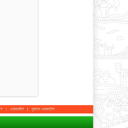
োগ
ওয়েবমেইল
পুরাতন ওয়েবমাইল