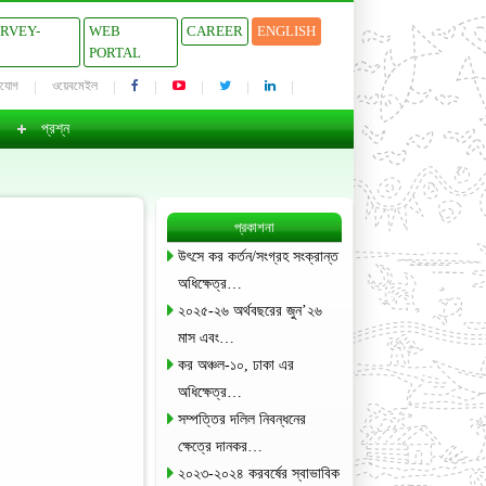
URVEY-
WEB
CAREER
ENGLISH
PORTAL
াযোগ
ওয়েবমেইল
প্রশ্ন
প্রকাশনা
উৎসে কর কর্তন/সংগ্রহ সংক্রান্ত
অধিক্ষেত্র…
২০২৫-২৬ অর্থবছরের জুন’২৬
মাস এবং…
কর অঞ্চল-১০, ঢাকা এর
অধিক্ষেত্র…
সম্পত্তির দলিল নিবন্ধনের
ক্ষেত্রে দানকর…
২০২৩-২০২৪ করবর্ষের স্বাভাবিক