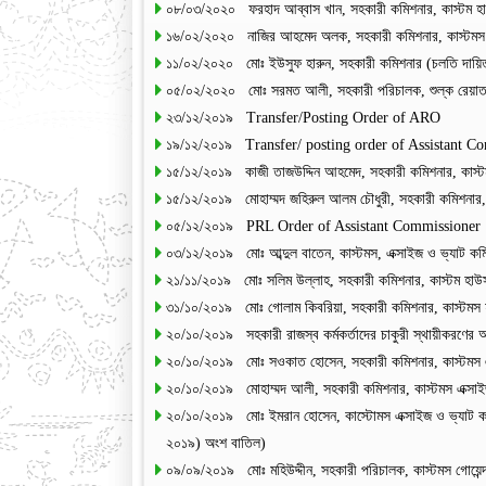
০৮/০৩/২০২০ ফরহাদ আব্বাস খান, সহকারী কমিশনার, কাস্টম হাউস
১৬/০২/২০২০ নাজির আহমেদ অলক, সহকারী কমিশনার, কাস্টমস বন
১১/০২/২০২০ মোঃ ইউসুফ হারুন, সহকারী কমিশনার (চলতি দায়িত্ব
০৫/০২/২০২০ মোঃ সরমত আলী, সহকারী পরিচালক, শুল্ক রেয়াত ও 
২৩/১২/২০১৯ Transfer/Posting Order of ARO
১৯/১২/২০১৯ Transfer/ posting order of Assistant C
১৫/১২/২০১৯ কাজী তাজউদ্দিন আহমেদ, সহকারী কমিশনার, কাস্টমস
১৫/১২/২০১৯ মোহাম্মদ জহিরুল আলম চৌধুরী, সহকারী কমিশনার, কা
০৫/১২/২০১৯ PRL Order of Assistant Commissioner
০৩/১২/২০১৯ মোঃ আব্দুল বাতেন, কাস্টমস, এক্সাইজ ও ভ্যাট কমি
২১/১১/২০১৯ মোঃ সলিম উল্লাহ, সহকারী কমিশনার, কাস্টম হাউস
৩১/১০/২০১৯ মোঃ গোলাম কিবরিয়া, সহকারী কমিশনার, কাস্টমস হ
২০/১০/২০১৯ সহকারী রাজস্ব কর্মকর্তাদের চাকুরী স্থায়ীকরণের
২০/১০/২০১৯ মোঃ সওকাত হোসেন, সহকারী কমিশনার, কাস্টমস এক্স
২০/১০/২০১৯ মোহাম্মদ আলী, সহকারী কমিশনার, কাস্টমস এক্সাইজ 
২০/১০/২০১৯ মোঃ ইমরান হোসেন, কাস্টোমস এক্সাইজ ও ভ্যাট 
২০১৯) অংশ বাতিল)
০৯/০৯/২০১৯ মোঃ মহিউদ্দীন, সহকারী পরিচালক, কাস্টমস গোয়েন্