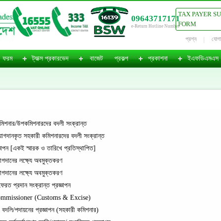
TAX PAYER S
09643717171
FORM
e-Return Hotline Number
প্রশ্ন
যোগ
ফরম
ট্যাক্স প্রকারভেদ
বাজেট
প্রকল্প
প্রকাশনা
ইএফডিএমএস
িশনার/উপকমিশনারদের বদলী সংক্রান্ত
দানকৃত সহকারী কমিশনারদের বদলী সংক্রান্ত
ঞাপন [একই স্মারক ও তারিখে প্রতিস্থাপিত]
োগদানের লক্ষ্যে অবমুক্তকরণ
োগদানের লক্ষ্যে অবমুক্তকরণ
েরত প্রদান সংক্রান্ত প্রজ্ঞাপন
Commissioner (Customs & Excise)
বদলি/পদায়নের প্রজ্ঞাপন (সহকারী কমিশনার)