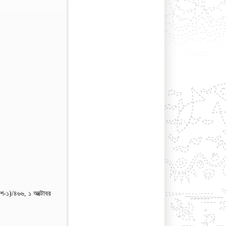
শ-১)/৪৬৬, ১ অক্টোবর