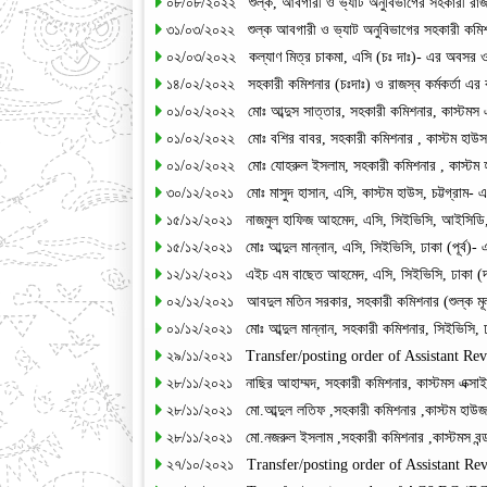
০৮/০৮/২০২২ শুল্ক, আবগারী ও ভ্যাট অনুবিভাগের সহকারী রাজস্ব 
৩১/০৩/২০২২ শুল্ক আবগারী ও ভ্যাট অনুবিভাগের সহকারী কমিশন
০২/০৩/২০২২ কল্যাণ মিত্র চাকমা, এসি (চঃ দাঃ)- এর অবসর ও
১৪/০২/২০২২ সহকারী কমিশনার (চঃদাঃ) ও রাজস্ব কর্মকর্তা এর
০১/০২/২০২২ মোঃ আব্দুস সাত্তার, সহকারী কমিশনার, কাস্টমস এ
০১/০২/২০২২ মোঃ বশির বাবর, সহকারী কমিশনার , কাস্টম হাউস,
০১/০২/২০২২ মোঃ যোহরুল ইসলাম, সহকারী কমিশনার , কাস্টম হ
৩০/১২/২০২১ মোঃ মাসুদ হাসান, এসি, কাস্টম হাউস, চট্টগ্রাম- এ
১৫/১২/২০২১ নাজমুল হাফিজ আহমেদ, এসি, সিইভিসি, আইসিডি, 
১৫/১২/২০২১ মোঃ আব্দুল মান্নান, এসি, সিইভিসি, ঢাকা (পূর্ব)-
১২/১২/২০২১ এইচ এম বাছেত আহমেদ, এসি, সিইভিসি, ঢাকা (দক্
০২/১২/২০২১ আবদুল মতিন সরকার, সহকারী কমিশনার (শুল্ক মূল
০১/১২/২০২১ মোঃ আব্দুল মান্নান, সহকারী কমিশনার, সিইভিসি, ঢা
২৯/১১/২০২১ Transfer/posting order of Assistant Re
২৮/১১/২০২১ নাছির আহাম্মদ, সহকারী কমিশনার, কাস্টমস এক্সাইজ
২৮/১১/২০২১ মো.আব্দুল লতিফ ,সহকারী কমিশনার ,কাস্টম হাউজ
২৮/১১/২০২১ মো.নজরুল ইসলাম ,সহকারী কমিশনার ,কাস্টমস বন্ড
২৭/১০/২০২১ Transfer/posting order of Assistant Re