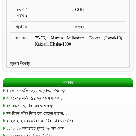
জিওবি /
GOB
আইডিএ
স্ট্যাটাস
সক্রিয়
যোগাযোগ
75-76, Alamin Millenium Tower (Level-13),
Kakrail, Dhaka-1000
প্রকল্প উদ্দেশ্য
প্রকাশনা
উৎসে কর কর্তন/সংগ্রহ সংক্রান্ত অধিক্ষেত্র…
২০২৫-২৬ অর্থবছরের জুন’২৬ মাস এবং…
কর অঞ্চল-১০, ঢাকা এর অধিক্ষেত্র…
সম্পত্তির দলিল নিবন্ধনের ক্ষেত্রে দানকর…
২০২৩-২০২৪ করবর্ষের স্বাভাবিক ব্যক্তি শ্রেণির…
২০২৫-২৬ অর্থবছরের জুলাই’২৫ মাস থেকে…