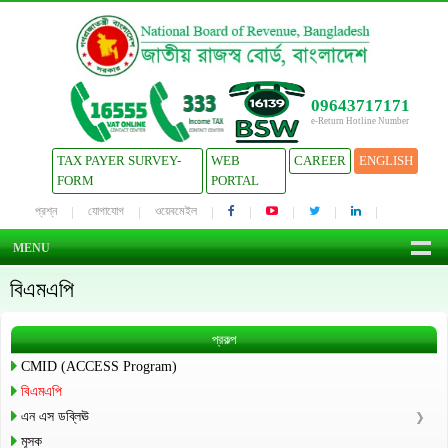
09643717171
e-Return Hotline Number
TAX PAYER SURVEY-
WEB
CAREER
ENGLISH
FORM
PORTAL
প্রশ্ন
যোগাযোগ
ওয়েবমেইল
MENU
বিএমএপি
প্রকল্প
CMID (ACCESS Program)
বিএমএপি
এন এস ডব্লিঊ
মূসক