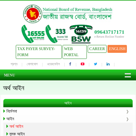
09643717171
e-Return Hotline Number
TAX PAYER SURVEY-
WEB
CAREER
ENGLISH
FORM
PORTAL
প্রশ্ন
যোগাযোগ
ওয়েবমেইল
MENU
অর্থ আইন
আইন
নির্দেশনা
আইন
অর্থ আইন
মূসক আইন