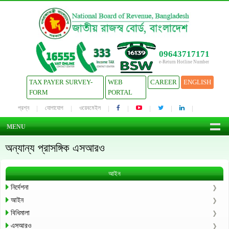
09643717171
e-Return Hotline Number
TAX PAYER SURVEY-
WEB
CAREER
ENGLISH
FORM
PORTAL
প্রশ্ন
যোগাযোগ
ওয়েবমেইল
MENU
অন্যান্য প্রাসঙ্গিক এসআরও
আইন
নির্দেশনা
আইন
বিধিমালা
এসআরও