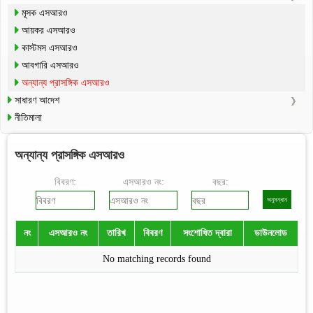
মূসক এসআরও
আয়কর এসআরও
কাস্টমস এসআরও
আবগারি এসআরও
অন্যান্য প্রাসঙ্গিক এসআরও
সাধারণ আদেশ
নীতিমালা
অন্যান্য প্রাসঙ্গিক এসআরও
বিবরণ:
এসআরও নং:
বছর:
নং
এসআরও নং
তারিখ
বিবরণ
সংশোধিত দ্বারা
ডাউনলোড
No matching records found