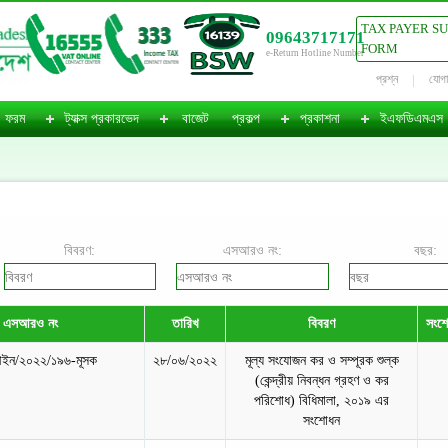
TAX PAYER S
09643717171
FORM
e-Return Hotline Number
প্রশ্ন
যোগ
ফরম
ট্যাক্স প্রকারভেদ
বাজেট
প্রকল্প
প্রকাশনা
ইএফডিএমএস
বিবরণ:
এসআরও নং:
বছর:
এসআরও নং
তারিখ
বিবরণ
সংশো
ইন/২০২২/১৯৬-মূসক
২৮/০৬/২০২২
মূল্য সংযোজন কর ও সম্পূরক শুল্ক
(কেন্দ্রীয় নিবন্ধন গ্রহণ ও কর
পরিশোধ) বিধিমালা, ২০১৯ এর
সংশোধন