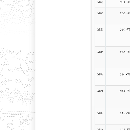
১৪২
১৬২-আ
১৪৩
১৬১-আ
১৪৪
১৬২-আ
১৪৫
১৬১-আ
১৪৬
১৬০-আ
১৪৭
১৫৯-আ
১৪৮
১৫৮-আ
১৪৯
১৫৭-আ