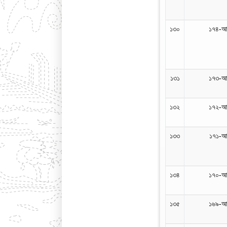
১৩০
১৭৪-আ
১৩১
১৭৩-আ
১৩২
১৭২-আ
১৩৩
১৭১-আ
১৩৪
১৭০-আ
১৩৫
১৬৯-আ