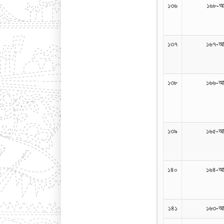
১৩৬
১৬৮-আ
১৩৭
১৬৭-আ
১৩৮
১৬৬-আ
১৩৯
১৬৫-আ
১৪০
১৬৪-আ
১৪১
১৬৩-আ