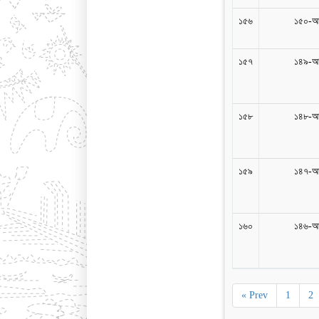
১৫৬
১৫০-আ
১৫৭
১৪৯-আ
১৫৮
১৪৮-আ
১৫৯
১৪৭-আ
১৬০
১৪৬-আ
« Prev
1
2