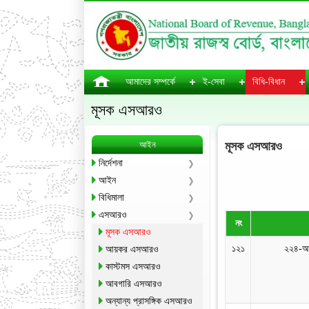
আমাদের সম্পর্কে
ই-সেবা
বিধি-বিধান
মূসক এসআরও
আইন
মূসক এসআরও
নির্দেশনা
আইন
বিধিমালা
এসআরও
নং
মূসক এসআরও
১২১
২২৪-আ
আয়কর এসআরও
কাস্টমস এসআরও
আবগারি এসআরও
অন্যান্য প্রাসঙ্গিক এসআরও