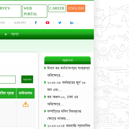
URVEY-
WEB
CAREER
ENGLISH
PORTAL
াযোগ
ওয়েবমেইল
প্রশ্ন
প্রকাশনা
উৎসে কর কর্তন/সংগ্রহ সংক্রান্ত
অধিক্ষেত্র…
২০২৫-২৬ অর্থবছরের জুন’২৬
মাস এবং…
ধিত দ্বারা
ডাউনলোড
কর অঞ্চল-১০, ঢাকা এর
অধিক্ষেত্র…
সম্পত্তির দলিল নিবন্ধনের
ক্ষেত্রে দানকর…
২০২৩-২০২৪ করবর্ষের স্বাভাবিক