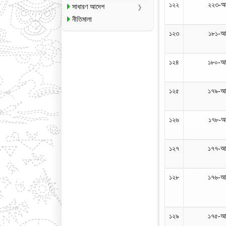
১২২
২২৩-আ
সাধারণ আদেশ
নীতিমালা
১২৩
১৮১-আ
১২৪
১৮০-আ
১২৫
১৭৯-আ
১২৬
১৭৮-আ
১২৭
১৭৭-আ
১২৮
১৭৬-আ
১২৯
১৭৫-আ