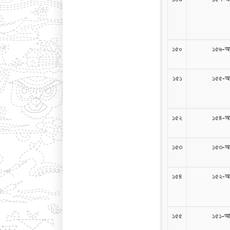
১৫০
১৫৬-আ
১৫১
১৫৫-আ
১৫২
১৫৪-আ
১৫৩
১৫৩-আ
১৫৪
১৫২-আ
১৫৫
১৫১-আ