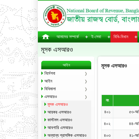
আমাদের সম্পর্কে
ই-সেবা
বিধি-বিধান
মূসক এসআরও
আইন
মূসক এসআরও
নির্দেশনা
আইন
বিধিমালা
এসআরও
নং
মূসক এসআরও
৪০১
৫৩-আই
আয়কর এসআরও
কাস্টমস এসআরও
৪০২
৪৪-আই
আবগারি এসআরও
অন্যান্য প্রাসঙ্গিক এসআরও
৪০৩
৪১-আ