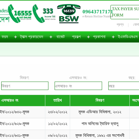
TAX PAYER S
09643717171
FORM
e-Return Hotline Number
প্রশ্ন
যোগ
ফরম
ট্যাক্স প্রকারভেদ
বাজেট
প্রকল্প
প্রকাশনা
ইএফডিএমএস
বিবরণ:
এসআরও নং:
বছর:
এসআরও নং
তারিখ
বিবরণ
সংশো
ন/২০১২/৬৩২-মূসক
২৩/০২/২০১২
মূসক এডিআর বিধিমালা, ২০১২
ন/২০১২/৬২৯-মূসক
১২/০২/২০১২
পাম অলিনের ট্যারিফ ভ্যালু
ইন/২০১২/৬৩১-মূসক
০৯/০২/২০১২
মূসক বিধিমালা, ১৯৯১ এর সংশোধনী