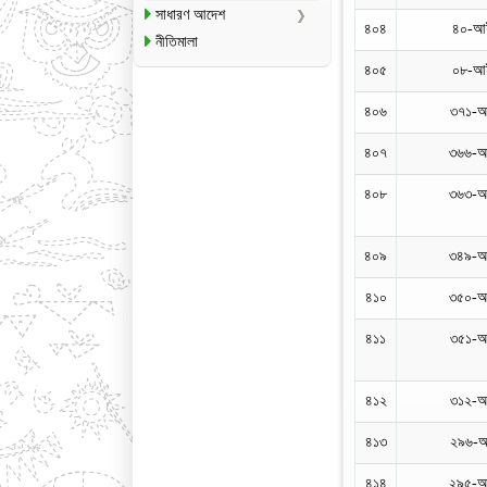
সাধারণ আদেশ
৪০৪
৪০-আই
নীতিমালা
৪০৫
০৮-আই
৪০৬
৩৭১-আ
৪০৭
৩৬৬-আ
৪০৮
৩৬৩-আ
৪০৯
৩৪৯-আ
৪১০
৩৫০-আ
৪১১
৩৫১-আ
৪১২
৩১২-আ
৪১৩
২৯৬-আ
৪১৪
২৯৫-আ