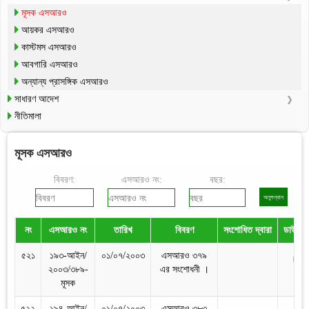
মূসক এসআরও
আয়কর এসআরও
কাস্টমস এসআরও
আবগারি এসআরও
অন্যান্য প্রাসঙ্গিক এসআরও
সাধারণ আদেশ
নীতিমালা
মূসক এসআরও
বিবরণ:
এসআরও নং:
বছর:
নং
এসআরও নং
তারিখ
বিবরণ
সংশোধিত দ্বারা
ডাউনল
৫২১
১৯৩-আইন/
০১/০৭/২০০৩
এসআরও ৩৭৯
২০০৩/৩৮৯-
এর সংশোধনী ।
মূসক
৫২২
১৯৪-আইন/
০১/০৭/২০০৩
এসআরও ৩৮৩