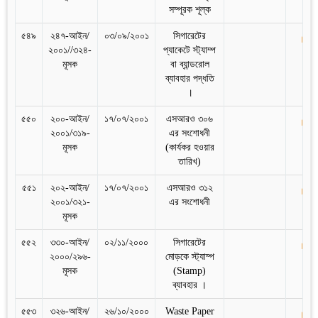
সম্পূরক শূল্ক
৫৪৯
২৪৭-আইন/
০৩/০৯/২০০১
সিগারেটের
২০০১//৩২৪-
প্যাকেটে স্ট্যাম্প
মূসক
বা ব্যান্ডরোল
ব্যাবহার পদ্ধতি
।
৫৫০
২০০-আইন/
১৭/০৭/২০০১
এসআরও ৩০৬
২০০১/৩১৯-
এর সংশোধনী
মূসক
(কার্যকর হওয়ার
তারিখ)
৫৫১
২০২-আইন/
১৭/০৭/২০০১
এসআরও ৩১২
২০০১/৩২১-
এর সংশোধনী
মূসক
৫৫২
৩৩০-আইন/
০২/১১/২০০০
সিগারেটের
২০০০/২৯৬-
মোড়কে স্ট্যাম্প
মূসক
(Stamp)
ব্যাবহার ।
৫৫৩
৩২৬-আইন/
২৬/১০/২০০০
Waste Paper