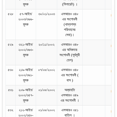
মূসক
(সিগারেট) ।
৫২৮
৫৭-আইন/
৩০/০১/২০০৩
এসআরও ৩৪৮
২০০৩/৩৬৬-
এর সংশোধনী
মূসক
(খাদ্যশস্য
পরিবহনের
সেবা)।
৫২৯
৩২১-আইন/
২০/১১/২০০২
এসআরও ৩৪৮
২০০২/৩৬৩-
এর অধিকতর
মূসক
সংশোধনী (সূর্যমূখী
তেল)
৫৩০
২১৯-আইন/
০৭/০৮/২০০২
এসআরও ৩৪৮
২০০২/৩৬১-
এর সংশোধনী (
মূসক
বাস )
৫৩১
২০৯-আইন/
০১/০৮/২০০২
অব্যাহতি
২০০২/৩৫৭-
এসআরও ৩৪৯
মূসক
এর সংশোধনী ।
৫৩২
২১২-আইন/
০১/০৮/২০০২
এসআরও ৩৫১
২০০২/৩৫৮-
বাতিল ।