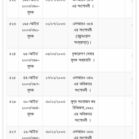
২০০৩/৩৯০-
এর সংশোধনী ।
মূসক
৫২৩
১৯৫-আইন/
০১/০৭/২০০৩
এসআরও ৩৮৪
২০০৩/৩৯১-
এর সংশোধনী
মূসক
(ব্যান্ডরোল
সংক্রান্ত)।
৫২৪
৬৫-আইন/
০৬/০৩/২০০৩
বৃক্ষরোপণ সেবার
২০০৩/৩৬৮-
মূসক অব্যাহতি ।
মূসক
৫২৫
৪৪-আইন/
১৭/০২/২০০৩
এসআরও ৩৪৯
২০০৩/৩৬৭-
এর অধিকতর
মূসক
সংশোধনী ।
৫২৬
৩০-আইন/
৩০/০১/২০০৩
মূল্য সংযোজন কর
২০০৩/৩৬৪-
বিধিমালা,১৯৯১
মূসক
এর অধিকতর
সংশোধনী ।
৫২৭
২৯-আইন/
৩০/০১/২০০৩
এসআরও ৩৩৩
২০০৩/৩৬৫-
এর সংশোধনী