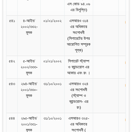
এস কোড ৯৪.০৬
এর বিলুপ্তি)
৫৪১
৪-আইন/
০১/০১/২০০২
এসআরও ৩১৪
২০০২/৩৩২-
এর অধিকতর
মূসক
সংশোধনী
(সিগারেটের উপর
আরোপিত সম্পূরক
শূল্ক)
৫৪২
৫-আইন/
০১/০১/২০০২
সিগারেট স্ট্যাম্প
২০০২/৩৩৩-
ও ব্যান্ডরোল এর
মূসক
আকার এবং রং ।
৫৪৩
২৯৪-আইন/
৩১/১০/২০০১
এসআরও ৩২৪
২০০১/৩৩০-
এর সংশোধনী
মূসক
(স্ট্যাম্প ও
ব্যান্ডরোল- এর
রং)
৫৪৪
২৯৫-আইন/
৩১/১০/২০০১
এসআরও ৩২৫-
২০০১/৩৩১-
এর অধিকতর
মূসক
সংশোধনী (