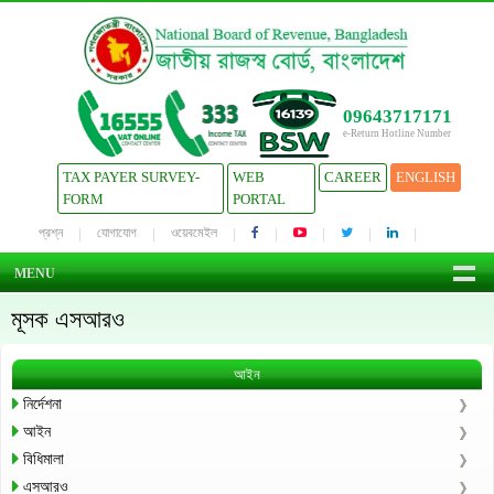
09643717171
e-Return Hotline Number
TAX PAYER SURVEY-
WEB
CAREER
ENGLISH
FORM
PORTAL
প্রশ্ন
যোগাযোগ
ওয়েবমেইল
MENU
মূসক এসআরও
আইন
নির্দেশনা
আইন
বিধিমালা
এসআরও