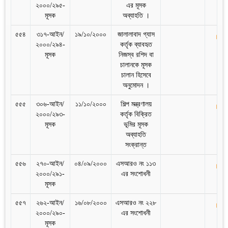
২০০০/২৯৫-
এর মূসক
মূসক
অব্যাহতি ।
৫৫৪
৩১৭-আইন/
১৯/১০/২০০০
জালালাবাদ গ্যাস
২০০০/২৯৪-
কর্তৃক ব্যাবহৃত
মূসক
নিজস্ব রশিদ বা
চালানকে মূসক
চালান হিসেবে
অনুমোদন ।
৫৫৫
৩০৬-আইন/
১১/১০/২০০০
শিল্প মন্ত্রণালয়
২০০০/২৯৩-
কর্তৃক বিক্রিত
মূসক
ভূমির মূসক
অব্যাহতি
সংক্রান্ত
৫৫৬
২৭০-আইন/
০৪/০৯/২০০০
এসআরও নং ১১৩
২০০০/২৯১-
এর সংশোধনী
মূসক
৫৫৭
২৬২-আইন/
১৬/০৮/২০০০
এসআরও নং ২২৮
২০০০/২৯০-
এর সংশোধনী
মূসক