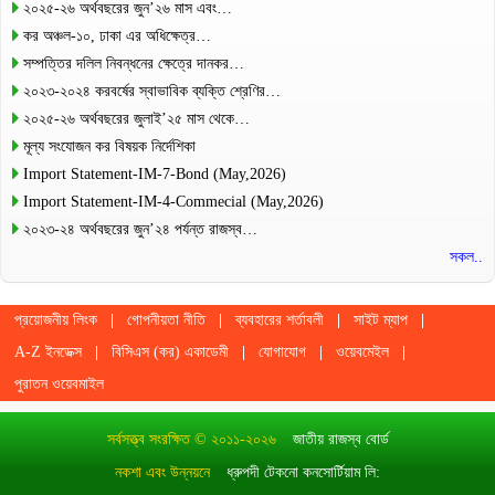
২০২৫-২৬ অর্থবছরের জুন’২৬ মাস এবং…
কর অঞ্চল-১০, ঢাকা এর অধিক্ষেত্র…
সম্পত্তির দলিল নিবন্ধনের ক্ষেত্রে দানকর…
২০২৩-২০২৪ করবর্ষের স্বাভাবিক ব্যক্তি শ্রেণির…
২০২৫-২৬ অর্থবছরের জুলাই’২৫ মাস থেকে…
মূল্য সংযোজন কর বিষয়ক নির্দেশিকা
Import Statement-IM-7-Bond (May,2026)
Import Statement-IM-4-Commecial (May,2026)
২০২৩-২৪ অর্থবছরের জুন’২৪ পর্যন্ত রাজস্ব…
সকল..
প্রয়োজনীয় লিংক
গোপনীয়তা নীতি
ব্যবহারের শর্তাবলী
সাইট ম্যাপ
A-Z ইনডেক্স
বিসিএস (কর) একাডেমী
যোগাযোগ
ওয়েবমেইল
পুরাতন ওয়েবমাইল
সর্বসত্ত্ব সংরক্ষিত © ২০১১-২০২৬
জাতীয় রাজস্ব বোর্ড
নকশা এবং উন্নয়নে
ধ্রুপদী টেকনো কনসোর্টিয়াম লি: