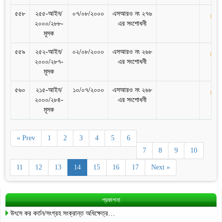
৫৫৮
২৫৫-আইন/
০৭/০৮/২০০০
এসআরও নং ২৭৬
২০০০/২৮৮-
এর সংশোধনী
মূসক
৫৫৯
২৫২-আইন/
০২/০৮/২০০০
এসআরও নং ২৬৮
২০০০/২৮৭-
এর সংশোধনী
মূসক
৫৬০
২১৫-আইন/
১০/০৭/২০০০
এসআরও নং ২৬৮
২০০০/২৮৪-
এর সংশোধনী
মূসক
« Prev
1
2
3
4
5
6
7
8
9
10
11
12
13
14
15
16
17
Next »
প্রকাশনা
উৎসে কর কর্তন/সংগ্রহ সংক্রান্ত অধিক্ষেত্র…