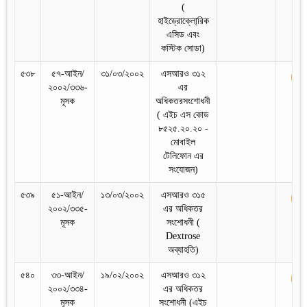
(
হাইড্রোক্লো্রিক
এসিড এবং
কস্টিক সোডা)
৫৩৮
৫৭-আইন/
৩১/০৩/২০০২
এসআরও ৩১২
২০০২/৩৩৬-
এর
মূসক
অধিকতরসংশোধনী
( এইচ এস কোড
৮৫২৫.২০.২০ -
মোবাইল
টেলিফোন এর
সংযোজন)
৫৩৯
৫১-আইন/
১৩/০৩/২০০২
এসআরও ৩১৫
২০০২/৩৩৫-
এর অধিকতর
মূসক
সংশোধনী (
Dextrose
অব্যাহতি)
৫৪০
৩৩-আইন/
১৯/০২/২০০২
এসআরও ৩১২
২০০২/৩৩৪-
এর অধিকতর
মূসক
সংশোধনী (এইচ