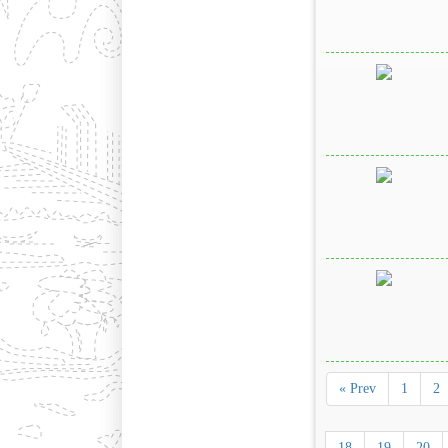
« Prev
1
2
18
19
20