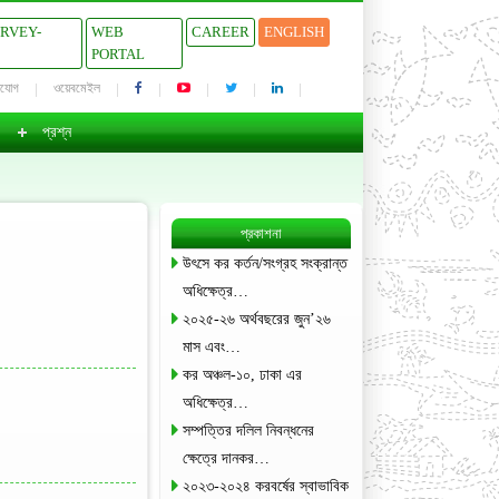
URVEY-
WEB
CAREER
ENGLISH
PORTAL
াযোগ
ওয়েবমেইল
প্রশ্ন
প্রকাশনা
উৎসে কর কর্তন/সংগ্রহ সংক্রান্ত
অধিক্ষেত্র…
২০২৫-২৬ অর্থবছরের জুন’২৬
মাস এবং…
কর অঞ্চল-১০, ঢাকা এর
অধিক্ষেত্র…
সম্পত্তির দলিল নিবন্ধনের
ক্ষেত্রে দানকর…
২০২৩-২০২৪ করবর্ষের স্বাভাবিক