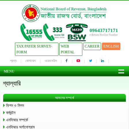
09643717171
e-Return Hotline Number
TAX PAYER SURVEY-
WEB
CAREER
ENGLISH
FORM
PORTAL
প্রশ্ন
যোগাযোগ
ওয়েবমেইল
MENU
গ্যাল্যারি
আমাদের সম্পর্কে
ভিশন ও মিশন
কর্মবন্টন
এনবিআর সম্পর্কে
এনবিআর অর্গানোগ্রাম