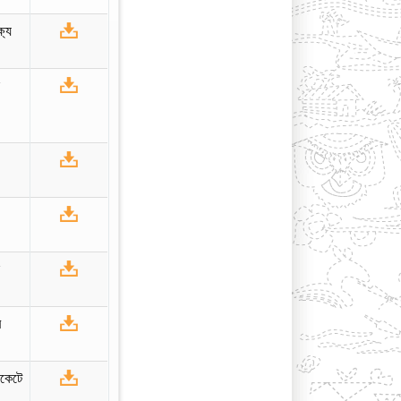
্যে
ন
ন
র
াকেটে