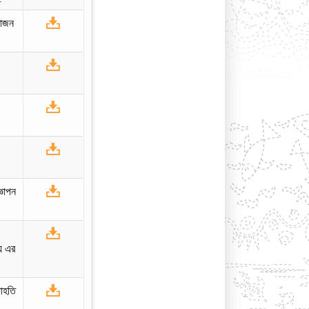
যোজন
্ঞাপন
লয় এর
যাহতি