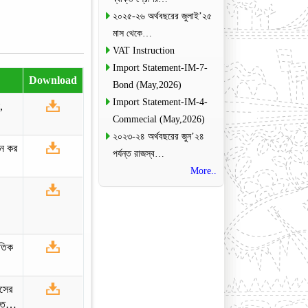
২০২৫-২৬ অর্থবছরের জুলাই’২৫
মাস থেকে…
VAT Instruction
Import Statement-IM-7-
Download
Bond (May,2026)
Import Statement-IM-4-
,
Commecial (May,2026)
২০২৩-২৪ অর্থবছরের জুন’২৪
োজন কর
পর্যন্ত রাজস্ব…
More..
ৈতিক
াসের
ান্ত…