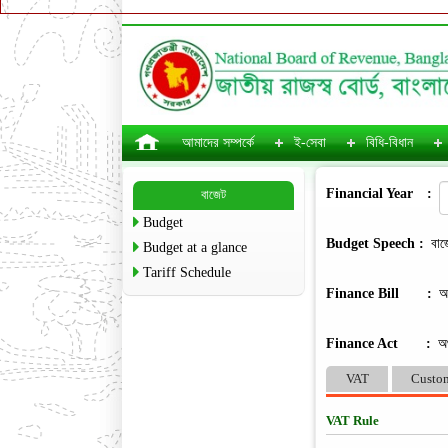
আমাদের সম্পর্কে
ই-সেবা
বিধি-বিধান
Financial Year
:
বাজেট
Budget
Budget Speech :
বাজ
Budget at a glance
Tariff Schedule
Finance Bill
:
অ
Finance Act
:
অ
VAT
Custo
VAT Rule