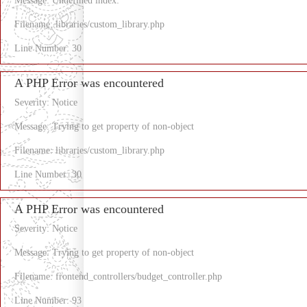
Message: Undefined index:
Filename: libraries/custom_library.php
Line Number: 30
A PHP Error was encountered
Severity: Notice
Message: Trying to get property of non-object
Filename: libraries/custom_library.php
Line Number: 30
A PHP Error was encountered
Severity: Notice
Message: Trying to get property of non-object
Filename: frontend_controllers/budget_controller.php
Line Number: 93