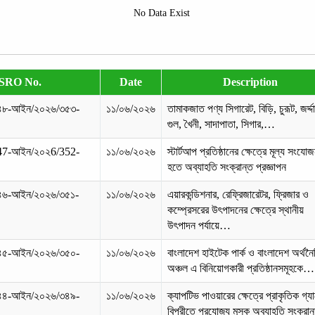
No Data Exist
SRO No.
Date
Description
৪৮-আইন/২০২৬/৩৫৩-
১১/০৬/২০২৬
তামাকজাত পণ্য সিগারেট, বিড়ি, চুরূট, জর্দ্দা
গুল, খৈনী, সাদাপাতা, সিগার,…
47-আইন/২০২6/352-
১১/০৬/২০২৬
স্টার্টআপ প্রতিষ্ঠানের ক্ষেত্রে মূল্য সংয
হতে অব্যাহতি সংক্রান্ত প্রজ্ঞাপন
৪৬-আইন/২০২৬/৩৫১-
১১/০৬/২০২৬
এয়ারকন্ডিশনার, রেফ্রিজারেটর, ফ্রিজার ও
কম্প্রেসরের উৎপাদনের ক্ষেত্রে স্থানীয়
উৎপাদন পর্যায়ে…
৪৫-আইন/২০২৬/৩৫০-
১১/০৬/২০২৬
বাংলাদেশ হাইটেক পার্ক ও বাংলাদেশ অর্থন
অঞ্চল এ বিনিয়োগকারী প্রতিষ্ঠানসমূহকে…
৪৪-আইন/২০২৬/৩৪৯-
১১/০৬/২০২৬
ক্যাপটিভ পাওয়ারের ক্ষেত্রে প্রাকৃতিক গ্য
বিপরীতে প্রযোজ্য মূসক অব্যাহতি সংক্র