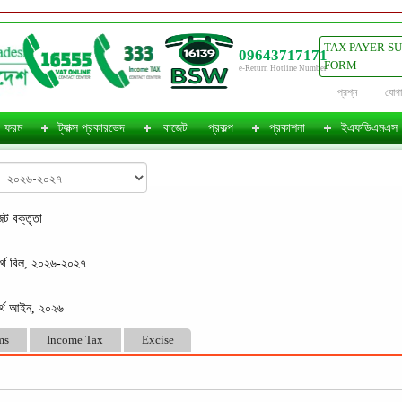
TAX PAYER S
09643717171
FORM
e-Return Hotline Number
প্রশ্ন
যোগ
ফরম
ট্যাক্স প্রকারভেদ
বাজেট
প্রকল্প
প্রকাশনা
ইএফডিএমএস
েট বক্তৃতা
র্থ বিল, ২০২৬-২০২৭
র্থ আইন, ২০২৬
ms
Income Tax
Excise