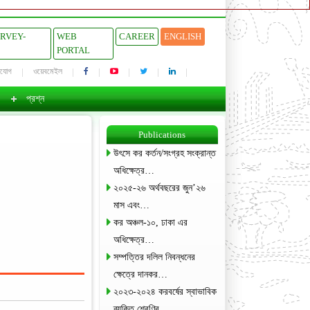
URVEY-
WEB
CAREER
ENGLISH
PORTAL
াযোগ
ওয়েবমেইল
প্রশ্ন
Publications
উৎসে কর কর্তন/সংগ্রহ সংক্রান্ত
অধিক্ষেত্র…
২০২৫-২৬ অর্থবছরের জুন’২৬
মাস এবং…
কর অঞ্চল-১০, ঢাকা এর
অধিক্ষেত্র…
সম্পত্তির দলিল নিবন্ধনের
ক্ষেত্রে দানকর…
২০২৩-২০২৪ করবর্ষের স্বাভাবিক
ব্যক্তি শ্রেণির…