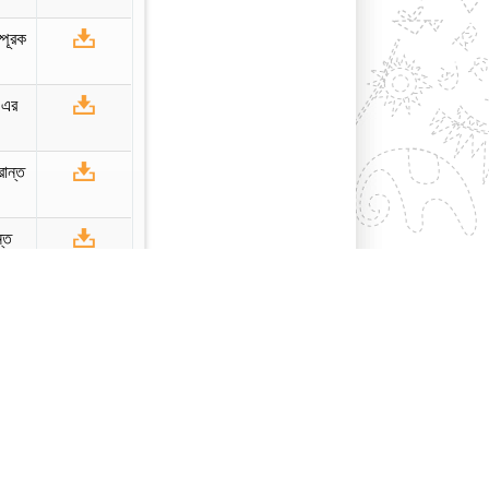
্পূরক
৯ এর
রান্ত
ন্ত