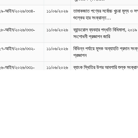
২৯-আইন/২০২৬/৩৩৪-
১১/০৬/২০২৬
তামাকজাত পণ্যের সর্বোচ্চ খুচরা মূল্য ও সম
শুল্কের হার সংক্রান্ত…
২৮-আইন/২০২৬/৩৩৩-
১১/০৬/২০২৬
ব্যান্ডরোল ব্যবহার পদ্ধতি বিধিমালা, ২০১
সংশোধনী প্রজ্ঞাপন জারি
২৭-আইন/২০২৬/৩৩২-
১১/০৬/২০২৬
বিভিন্ন পর্যায়ে মূসক অব্যাহতি প্রদান সংক্
প্রজ্ঞাপন
২৬-আইন/২০২৬/৩৩১-
১১/০৬/২০২৬
ব্যাংক স্থিতির উপর আবগারি শুল্ক সংক্রা
অব্যাহতি প্রদান।
২৫-আইন/২০২৬/৩৩০-
১১/০৬/২০২৬
মূল্য সংযোজন ও সম্পূরক শুল্ক বিধিমালা,
২০১৬ এর সংশোধন