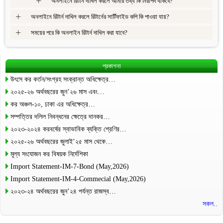
+
অনলাইনে রিটার্ন দাখিল করলে আমার তথ্য কি নিরাপদ থাকবে?
+
অনলাইনে রিটার্ন দাখিল করলে রিটার্নের সার্টিফাইড কপি কি পাওয়া যায়?
+
সময়ের পরে কি অনলাইন রিটার্ন দাখিল করা যাবে?
প্রকাশনা
উৎসে কর কর্তন/সংগ্রহ সংক্রান্ত অধিক্ষেত্র…
২০২৫-২৬ অর্থবছরের জুন’২৬ মাস এবং…
কর অঞ্চল-১০, ঢাকা এর অধিক্ষেত্র…
সম্পত্তির দলিল নিবন্ধনের ক্ষেত্রে দানকর…
২০২৩-২০২৪ করবর্ষের স্বাভাবিক ব্যক্তি শ্রেণির…
২০২৫-২৬ অর্থবছরের জুলাই’২৫ মাস থেকে…
মূল্য সংযোজন কর বিষয়ক নির্দেশিকা
Import Statement-IM-7-Bond (May,2026)
Import Statement-IM-4-Commecial (May,2026)
২০২৩-২৪ অর্থবছরের জুন’২৪ পর্যন্ত রাজস্ব…
সকল..