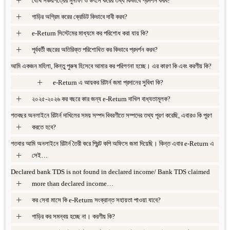
যৌথ সঞ্চয়পত্রের মুনাফা ও উৎসে করের তথ্য কিভাবে প্রদর্শন করব?
+
গাড়ির অগ্রিম করের ক্রেডিট কিভাবে দাবী করব?
+
e-Return সিস্টেমের মাধ্যমে কর পরিশোধ করা যায় কি?
+
পূর্ববর্তী বছরের অতিরিক্ত পরিশোধিত কর কিভাবে প্রদর্শন করব?
আমি একজন মহিলা, কিন্তু পুরুষ হিসেবে আমার কর পরিগণনা হচ্ছে। এর কারণ কি এবং করণীয় কি?
+
+
e-Return এ আয়কর রিটার্ন জমা প্রদানের সুবিধা কি?
+
২০২৫-২০২৬ কর বছরে কার জন্য e-Return দাখিল বাধ্যতামূলক?
গতবছর অনলাইনে রিটার্ন দাখিলের সময় সম্পদ বিবরণীতে সম্পদের তথ্য পূরণ করেছি, এবারও কি পূরণ
+
করতে হবে?
গতবার আমি অনলাইনে রিটার্ন তৈরী করে প্রিন্ট কপি অফিসে জমা দিয়েছি। কিন্ত এবার e-Return এ
+
সেই…
Declared bank TDS is not found in declared income/ Bank TDS claimed
+
more than declared income…
+
কর সেবা মাসে কি e-Return সংক্রান্ত সহায়তা পাওয়া যাবে?
+
গাড়ির কর সমন্বয় হচ্ছে না। করণীয় কি?