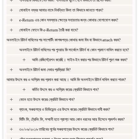
পাসওয়ার্ড কিভাবে সেট করব? পাসওয়ার্ড ভুলে গেলে কিভাবে তা রিসেট করব?
+
মোবাইল নম্বর আমার নামে নিবন্ধিত কিনা তা কিভাবে জানতে পারব?
+
e-Return এর কোন সমস্যার ক্ষেত্রে সহায়তার জন্য কোথায় যোগাযোগ করব?
+
মোবাইল ফোনে কি e-Return তৈরী করা যাবে?
অনলাইনে রিটার্ন দাখিলের পর সাপোর্টিং কাগজপত্র কোথায় জমা দিব বা কিভাবে attach করব?
+
অনলাইনে রিটার্ন দাখিলের পর পুনরায় কি সার্কেলে রিটার্ন বা কোন প্রমাণ দাখিল করতে হবে?
+
+
আমি রেজিস্ট্রেশন করেছি। সাইন-ইন করার পর কিভাবে রিটার্ন পূরণ শুরু করব?
+
অনলাইনে রিটার্ন জমা দেবার প্রক্রিয়া কি?
আমার উৎসে কর ও অগ্রিম কর প্রদান করা আছে। আমি কি অনলাইনে রিটার্ন দাখিল করতে পারব?
+
+
কর্তিত উৎসে কর ও অগ্রিম করের ক্রেডিট কিভাবে পাব?
+
বেতন হতে উৎসে করের ক্রেডিট কিভাবে পাব?
+
ব্যাংক, সঞ্চয়পত্র ও ডিভিডেন্ড এর উৎসে করের ক্রেডিট কিভাবে দাবী করব?
+
মিটিং ফি, ট্রেনিং ফি, সম্মানী হতে প্রাপ্ত আয় কোন ধরনের আয় হিসেবে প্রদর্শন করব?
+
৩০/০৬/২০১৯ তারিখের পূর্বের সঞ্চয়পত্রের উৎসে করের ক্রেডিট কিভাবে পাব?
+