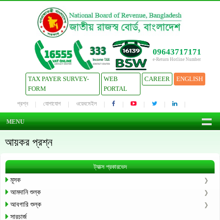
09643717171
e-Return Hotline Number
TAX PAYER SURVEY-
WEB
CAREER
ENGLISH
FORM
PORTAL
প্রশ্ন
যোগাযোগ
ওয়েবমেইল
MENU
আয়কর প্রশ্ন
ট্যাক্স প্রকারভেদ
মূসক
আমদানি শুল্ক
আবগারি শুল্ক
সারচার্জ