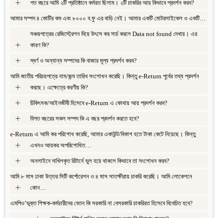
+
গত বছরে আমি ২টি প্রতিষ্ঠানে কর্মরত ছিলাম। ২টি চাকরির আয় কিভাবে প্রদর্শন করব?
আমার সম্পদ ৪ কোটির কম এবং ৮০০০ ব.ফু এর বাড়ি নেই। আমার একটি মোটরসাইকেল ও একটি…
+
সঞ্চয়পত্রের রেজিস্ট্রেশন দিয়ে উৎসে কর সার্চ করলে Data not found দেখায়। এর
+
কারণ কি?
+
স্বর্ণ ও অন্যান্য সম্পদের কি বাজার মূল্য প্রদর্শন করব?
আমি জাতীয় পরিচয়পত্রে নাম/জন্ম তারিখ সংশোধন করেছি। কিন্তু e-Return পূর্বের তথ্য প্রদর্শন
+
করছে। এক্ষেত্রে করণীয় কি?
+
চিকিৎসক/আইনজীবী হিসেবে e-Return এ কোথায় আয় প্রদর্শন করব?
+
বিগত বছরের সকল সম্পদ কি এ বছর প্রদর্শন করতে হবে?
e-Return এ আমি কর পরিশোধ করেছি, আমার একাউন্ট/বিকাশ হতে টাকা কেটে নিয়েছে। কিন্তু
+
এখনও আয়কর অপরিশোধিত…
+
অনলাইনে দাখিলকৃত রিটার্নে ভুল হয়ে থাকলে কিভাবে তা সংশোধন করব?
আমি ৮ মাস ঢাকা উত্তর সিটি কর্পোরেশন ও ৪ মাস সাতক্ষীরায় চাকরি করেছি। আমি লোকেশনে
+
কোন…
এমপিও’ভূক্ত শিক্ষক-কর্মচারীদের বেতন কি সরকারি না বেসরকারি চাকরিরত হিসেবে বিবেচিত হবে?
+