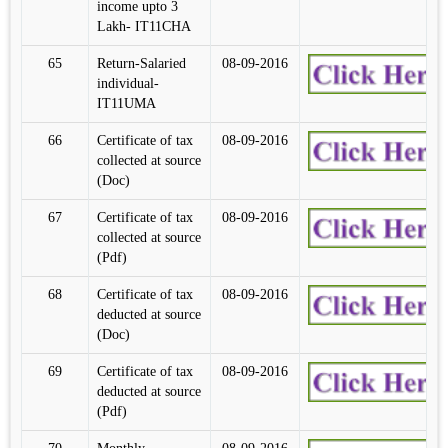
income upto 3
Lakh- IT11CHA
65
Return-Salaried
08-09-2016
individual-
IT11UMA
66
Certificate of tax
08-09-2016
collected at source
(Doc)
67
Certificate of tax
08-09-2016
collected at source
(Pdf)
68
Certificate of tax
08-09-2016
deducted at source
(Doc)
69
Certificate of tax
08-09-2016
deducted at source
(Pdf)