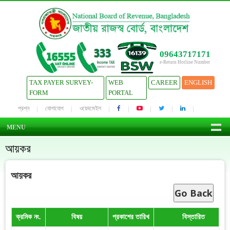
09643717171
e-Return Hotline Number
TAX PAYER SURVEY-
WEB
CAREER
ENGLISH
FORM
PORTAL
প্রশ্ন
যোগাযোগ
ওয়েবমেইল
MENU
আয়কর
আয়কর
Go Back
ক্রমিক নং.
বিষয়
প্রকাশের তারিখ
বিস্তারিত