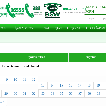
TAX PAYER S
09643717171
FORM
e-Return Hotline Number
প্রশ্ন
যোগ
ফরম
ট্যাক্স প্রকারভেদ
বাজেট
প্রকল্প
প্রকাশনা
ইএফডিএমএস
প্রকাশের তারিখ
বিস্তারিত
No matching records found
8
9
10
11
12
13
14
15
16
17
18
19
29
30
31
32
33
34
35
36
37
38
39
t »