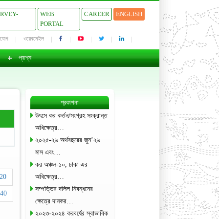
URVEY-
WEB
CAREER
ENGLISH
PORTAL
াযোগ
ওয়েবমেইল
প্রশ্ন
প্রকাশনা
উৎসে কর কর্তন/সংগ্রহ সংক্রান্ত
অধিক্ষেত্র…
২০২৫-২৬ অর্থবছরের জুন’২৬
মাস এবং…
কর অঞ্চল-১০, ঢাকা এর
20
অধিক্ষেত্র…
সম্পত্তির দলিল নিবন্ধনের
40
ক্ষেত্রে দানকর…
২০২৩-২০২৪ করবর্ষের স্বাভাবিক