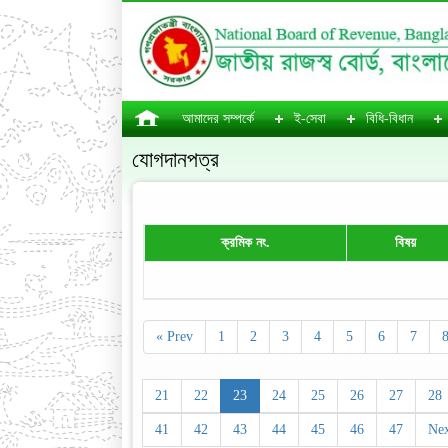
আমাদের সম্পর্কে
ই-সেবা
বিধি-বিধান
যোগদানপত্র
ক্রমিক নং.
বিষয়
« Prev
1
2
3
4
5
6
7
21
22
23
24
25
26
27
28
41
42
43
44
45
46
47
Nex