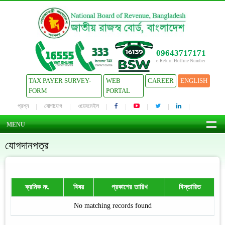
09643717171
e-Return Hotline Number
TAX PAYER SURVEY-
WEB
CAREER
ENGLISH
FORM
PORTAL
প্রশ্ন
যোগাযোগ
ওয়েবমেইল
MENU
যোগদানপত্র
ক্রমিক নং.
বিষয়
প্রকাশের তারিখ
বিস্তারিত
No matching records found