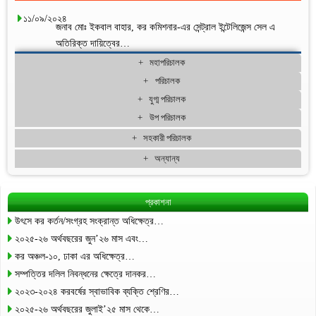
১১/০৯/২০২৪
জনাব মোঃ ইকবাল বাহার, কর কমিশনার-এর সেন্ট্রাল ইন্টেলিজেন্স সেল এ
অতিরিক্ত দায়িত্বের…
মহাপরিচালক
পরিচালক
যুগ্ম পরিচালক
উপ পরিচালক
সহকারী পরিচালক
অন্যান্য
প্রকাশনা
উৎসে কর কর্তন/সংগ্রহ সংক্রান্ত অধিক্ষেত্র…
২০২৫-২৬ অর্থবছরের জুন’২৬ মাস এবং…
কর অঞ্চল-১০, ঢাকা এর অধিক্ষেত্র…
সম্পত্তির দলিল নিবন্ধনের ক্ষেত্রে দানকর…
২০২৩-২০২৪ করবর্ষের স্বাভাবিক ব্যক্তি শ্রেণির…
২০২৫-২৬ অর্থবছরের জুলাই’২৫ মাস থেকে…