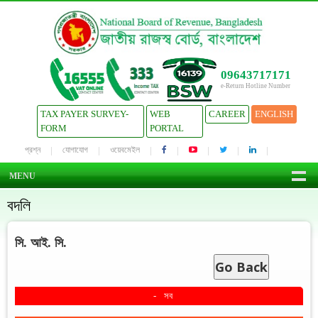
09643717171
e-Return Hotline Number
TAX PAYER SURVEY-
WEB
CAREER
ENGLISH
FORM
PORTAL
প্রশ্ন
যোগাযোগ
ওয়েবমেইল
MENU
বদলি
সি. আই. সি.
Go Back
সব