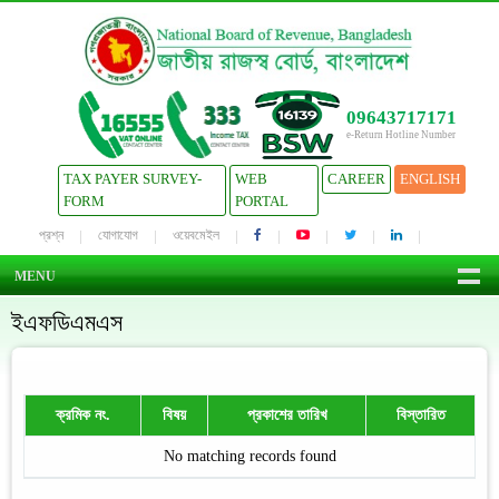
09643717171
e-Return Hotline Number
TAX PAYER SURVEY-
WEB
CAREER
ENGLISH
FORM
PORTAL
প্রশ্ন
যোগাযোগ
ওয়েবমেইল
MENU
ইএফডিএমএস
ক্রমিক নং.
বিষয়
প্রকাশের তারিখ
বিস্তারিত
No matching records found