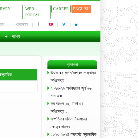
URVEY-
WEB
CAREER
ENGLISH
PORTAL
াযোগ
ওয়েবমেইল
প্রশ্ন
প্রকাশনা
উৎসে কর কর্তন/সংগ্রহ সংক্রান্ত
িস্তারিত
অধিক্ষেত্র…
২০২৫-২৬ অর্থবছরের জুন’২৬
মাস এবং…
কর অঞ্চল-১০, ঢাকা এর
অধিক্ষেত্র…
সম্পত্তির দলিল নিবন্ধনের
ক্ষেত্রে দানকর…
২০২৩-২০২৪ করবর্ষের স্বাভাবিক