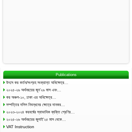
Publications
উৎসে কর কর্তন/সংগ্রহ সংক্রান্ত অধিক্ষেত্র…
২০২৫-২৬ অর্থবছরের জুন’২৬ মাস এবং…
কর অঞ্চল-১০, ঢাকা এর অধিক্ষেত্র…
সম্পত্তির দলিল নিবন্ধনের ক্ষেত্রে দানকর…
২০২৩-২০২৪ করবর্ষের স্বাভাবিক ব্যক্তি শ্রেণির…
২০২৫-২৬ অর্থবছরের জুলাই’২৫ মাস থেকে…
VAT Instruction