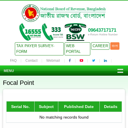
09643717171
e-Return Hotline Number
TAX PAYER SURVEY-
WEB
CAREER
বাংলা
FORM
PORTAL
FAQ
Contact
Webmail
MENU
Focal Point
Serial No.
Subject
Published Date
Details
No matching records found