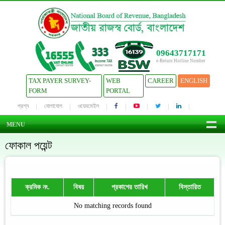
09643717171
e-Return Hotline Number
TAX PAYER SURVEY-
WEB
CAREER
ENGLISH
FORM
PORTAL
প্রশ্ন
যোগাযোগ
ওয়েবমেইল
MENU
ফোকাল পয়েন্ট
ক্রমিক নং.
বিষয়
প্রকাশের তারিখ
বিস্তারিত
No matching records found