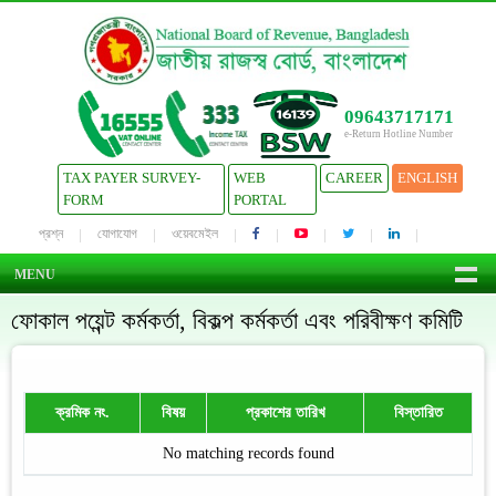
09643717171
e-Return Hotline Number
TAX PAYER SURVEY-
WEB
CAREER
ENGLISH
FORM
PORTAL
প্রশ্ন
যোগাযোগ
ওয়েবমেইল
MENU
ফোকাল পয়েন্ট কর্মকর্তা, বিকল্প কর্মকর্তা এবং পরিবীক্ষণ কমিটি
ক্রমিক নং.
বিষয়
প্রকাশের তারিখ
বিস্তারিত
No matching records found