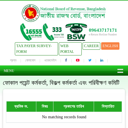
09643717171
e-Return Hotline Number
TAX PAYER SURVEY-
WEB
CAREER
ENGLISH
FORM
PORTAL
প্রশ্ন
যোগাযোগ
ওয়েবমেইল
MENU
ফোকাল পয়েন্ট কর্মকর্তা, বিকল্প কর্মকর্তা এবং পরিবীক্ষণ কমিটি
ক্রমিক নং.
বিষয়
প্রকাশের তারিখ
বিস্তারিত
No matching records found