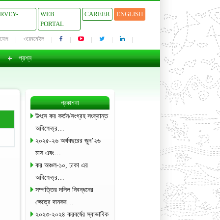
URVEY-
WEB
CAREER
ENGLISH
PORTAL
াযোগ
ওয়েবমেইল
প্রশ্ন
প্রকাশনা
উৎসে কর কর্তন/সংগ্রহ সংক্রান্ত
অধিক্ষেত্র…
২০২৫-২৬ অর্থবছরের জুন’২৬
মাস এবং…
কর অঞ্চল-১০, ঢাকা এর
অধিক্ষেত্র…
সম্পত্তির দলিল নিবন্ধনের
ক্ষেত্রে দানকর…
২০২৩-২০২৪ করবর্ষের স্বাভাবিক