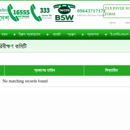
TAX PAYER S
09643717171
FORM
e-Return Hotline Number
প্রশ্ন
যোগ
ফরম
ট্যাক্স প্রকারভেদ
বাজেট
প্রকল্প
প্রকাশনা
ইএফডিএমএস
রিবীক্ষণ কমিটি
প্রকাশের তারিখ
বিস্তারিত
No matching records found