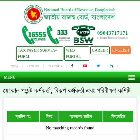
09643717171
e-Return Hotline Number
TAX PAYER SURVEY-
WEB
CAREER
ENGLISH
FORM
PORTAL
প্রশ্ন
যোগাযোগ
ওয়েবমেইল
MENU
ফোকাল পয়েন্ট কর্মকর্তা, বিকল্প কর্মকর্তা এবং পরিবীক্ষণ কমিটি
ক্রমিক নং.
বিষয়
প্রকাশের তারিখ
বিস্তারিত
No matching records found