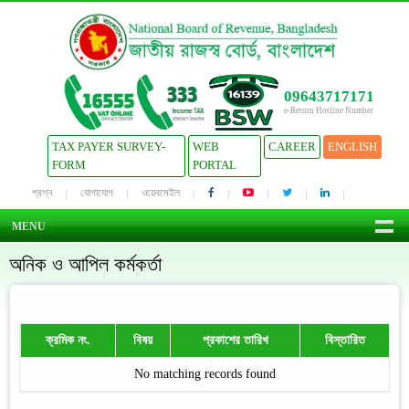
09643717171
e-Return Hotline Number
TAX PAYER SURVEY-
WEB
CAREER
ENGLISH
FORM
PORTAL
প্রশ্ন
যোগাযোগ
ওয়েবমেইল
MENU
অনিক ও আপিল কর্মকর্তা
ক্রমিক নং.
বিষয়
প্রকাশের তারিখ
বিস্তারিত
No matching records found