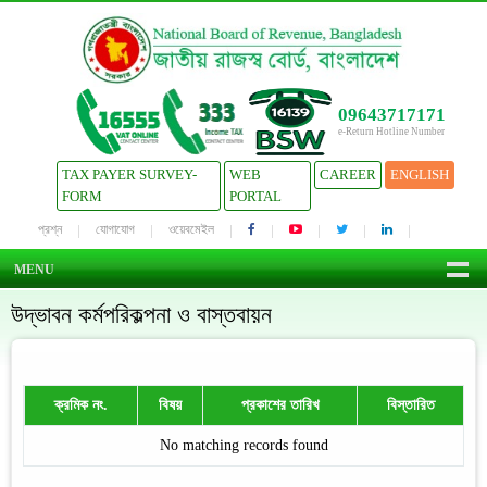
09643717171
e-Return Hotline Number
TAX PAYER SURVEY-
WEB
CAREER
ENGLISH
FORM
PORTAL
প্রশ্ন
যোগাযোগ
ওয়েবমেইল
MENU
উদ্ভাবন কর্মপরিকল্পনা ও বাস্তবায়ন
ক্রমিক নং.
বিষয়
প্রকাশের তারিখ
বিস্তারিত
No matching records found