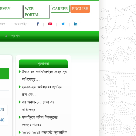
URVEY-
WEB
CAREER
ENGLISH
PORTAL
াযোগ
ওয়েবমেইল
প্রশ্ন
প্রকাশনা
উৎসে কর কর্তন/সংগ্রহ সংক্রান্ত
অধিক্ষেত্র…
২০২৫-২৬ অর্থবছরের জুন’২৬
মাস এবং…
কর অঞ্চল-১০, ঢাকা এর
20
অধিক্ষেত্র…
সম্পত্তির দলিল নিবন্ধনের
40
ক্ষেত্রে দানকর…
২০২৩-২০২৪ করবর্ষের স্বাভাবিক