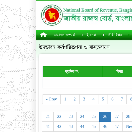
আমাদের সম্পর্কে
ই-সেবা
বিধি-বিধান
উদ্ভাবন কর্মপরিকল্পনা ও বাস্তবায়ন
ক্রমিক নং.
বিষয়
« Prev
1
2
3
4
5
6
7
21
22
23
24
25
26
27
28
41
42
43
44
45
46
47
Nex