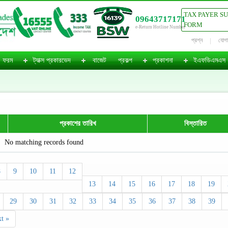
TAX PAYER S
09643717171
FORM
e-Return Hotline Number
প্রশ্ন
যোগ
ফরম
ট্যাক্স প্রকারভেদ
বাজেট
প্রকল্প
প্রকাশনা
ইএফডিএমএস
প্রকাশের তারিখ
বিস্তারিত
No matching records found
8
9
10
11
12
13
14
15
16
17
18
19
29
30
31
32
33
34
35
36
37
38
39
t »