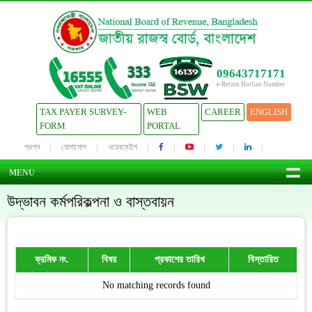
09643717171
e-Return Hotline Number
TAX PAYER SURVEY-
WEB
CAREER
ENGLISH
FORM
PORTAL
প্রশ্ন
যোগাযোগ
ওয়েবমেইল
MENU
উদ্ভাবন কর্মপরিকল্পনা ও বাস্তবায়ন
ক্রমিক নং.
বিষয়
প্রকাশের তারিখ
বিস্তারিত
No matching records found