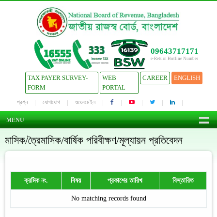
09643717171
e-Return Hotline Number
TAX PAYER SURVEY-
WEB
CAREER
ENGLISH
FORM
PORTAL
প্রশ্ন
যোগাযোগ
ওয়েবমেইল
MENU
মাসিক/ত্রৈমাসিক/বার্ষিক পরিবীক্ষণ/মূল্যায়ন প্রতিবেদন
ক্রমিক নং.
বিষয়
প্রকাশের তারিখ
বিস্তারিত
No matching records found