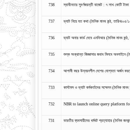
738
স্বাধীনতার সুবর্ণজয়ন্তী বাজেট : ৭ লাখ কোটি টাক
737
ভ্যাট নিয়ে যত কথা (দৈনিক মানব কন্ঠ, তারিখঃ০৫/
736
ভ্যাট অনার কার্ড দেবে এনবিআর (দৈনিক মানব কন্ঠ
735
শুল্ক সংক্রান্ত জিজ্ঞাসার জবাব মিলবে অনলাইনে
734
আগামী বছর উন্নয়নশীল দেশের যোগ্যতা অর্জন করব
733
কাস্টমস ও ভ্যাট কর্মকর্তাদের সম্মেলন (দৈনিক মান
732
NBR to launch online query platform for
731
ভারতীয় ব্যবসায়ীদের ধর্মঘট প্রত্যাহার (দৈনিক জন