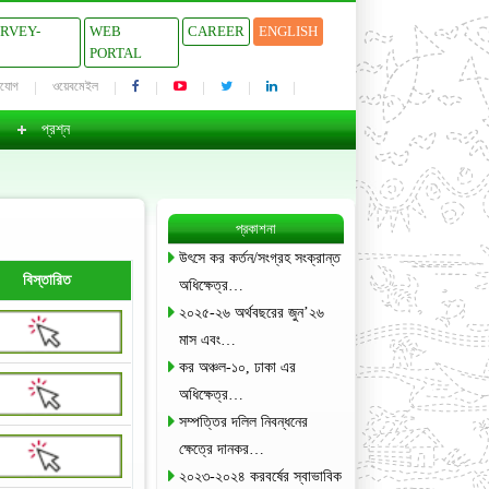
URVEY-
WEB
CAREER
ENGLISH
PORTAL
াযোগ
ওয়েবমেইল
প্রশ্ন
প্রকাশনা
উৎসে কর কর্তন/সংগ্রহ সংক্রান্ত
বিস্তারিত
অধিক্ষেত্র…
২০২৫-২৬ অর্থবছরের জুন’২৬
মাস এবং…
কর অঞ্চল-১০, ঢাকা এর
অধিক্ষেত্র…
সম্পত্তির দলিল নিবন্ধনের
ক্ষেত্রে দানকর…
২০২৩-২০২৪ করবর্ষের স্বাভাবিক