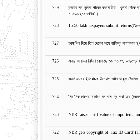
729
বন্দরের সব সুবিধা পাবেন ব্যবসায়ীরা : খুলনা থেকে 
০৪/১২/২০১৭খ্রীঃ)।
728
15.56 lakh taxpayers submit returns(Ne
727
তামাবিল দিয়ে তিন দেশের সঙ্গে বাণিজ্য সম্প্রসার
726
এবার আয়কর রিটার্ন বেড়েছে ৩৬ শতাংশ, অভূতপূর্
725
এনবিআরের ইতিবাচক উদ্যোগ জারি থাকুক (দৈনিক বন
724
সিরামিক শিল্পের বিকাশে সব বাধা দূর করা হবে (দৈ
723
NBR raises tariff value of imported al
722
NBR gets copyright of 'Tax ID Card' (T