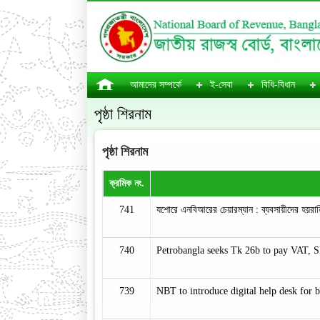
আমাদের সম্পর্কে
ই-সেবা
বিধি-বিধান
পৃষ্ঠা শিরনাম
পৃষ্ঠা শিরনাম
ক্রমিক নং.
741
যশোরে এনবিআরের চেয়ারম্যান : ব্যবসায়ীদের হয়রা
740
Petrobangla seeks Tk 26b to pay VAT, S
739
NBT to introduce digital help desk for 