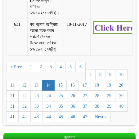
(দৈনিক জনকন্ঠ,
তারিখঃ
১৭/১১/২০১৭খ্রীঃ)।
631
কর প্রদান প্রক্রিয়া
19-11-2017
আরো সহজ করার
পরামর্শ (দৈনিক
ইত্তেফাক, তারিখঃ
১৭/১১/২০১৭খ্রীঃ)
« Prev
1
2
3
4
5
6
7
8
9
10
11
12
13
14
15
16
17
18
19
20
21
22
23
24
25
26
27
28
29
30
31
32
33
34
35
36
37
38
39
40
41
42
43
44
45
46
47
Next »
প্রকাশনা