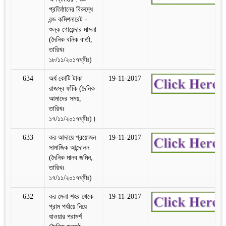
প্রতিষ্ঠানের বিরুদ্ধে
বন্ড কমিশনারেট -
শুল্ক গোয়েন্দার মামলা
(দৈনিক বনিক বার্তা,
তারিখঃ
১৮/১১/২০১৭খ্রীঃ)
634
অর্ধ কোটি টাকা
19-11-2017
রাজস্ব ফাঁকি (দৈনিক
আমাদের সময়,
তারিখঃ
১৭/১১/২০১৭খ্রীঃ)।
633
কর আদায়ে প্রয়োজন
19-11-2017
সামাজিক আন্দোলন
(দৈনিক মানব জমিন,
তারিখঃ
১৭/১১/২০১৭খ্রীঃ)
632
কর মেলা শহর থেকে
19-11-2017
প্রাম পর্যায়ে নিয়ে
যাওয়ার পরামর্শ