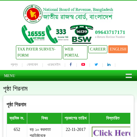
09643717171
e-Return Hotline Number
TAX PAYER SURVEY-
WEB
CAREER
ENGLISH
FORM
PORTAL
প্রশ্ন
যোগাযোগ
ওয়েবমেইল
MENU
পৃষ্ঠা শিরনাম
পৃষ্ঠা শিরনাম
ক্রমিক নং.
বিষয়
প্রকাশের তারিখ
বিস্তারিত
652
বড় ১০ করদাতা
22-11-2017
প্রতিষ্ঠানকে