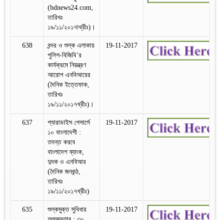
(bdnews24.com,
তারিখঃ
১৯/১১/২০১৭াখ্রীঃ)।
638
বন্দর ও শুল্ক এলাকায়
19-11-2017
পুলিশ-বিজিবি’র
কার্যক্রমে নিয়ন্ত্রণ
আরোপ এনবিআরের
(দৈনিক ইত্তেফাক,
তারিখঃ
১৯/১১/২০১৭খ্রীঃ)।
637
প্যারাডাইস পেসার্সে
19-11-2017
১০ বাংলাদেশী :
তদন্ত করবে
বাংলাদেশ ব্যাংক,
দুদক ও এনবিআর
(দৈনিক জনকন্ঠ,
তারিখঃ
১৯/১১/২০১৭খ্রীঃ)
635
শুল্কমুক্ত সুবিধার
19-11-2017
অপব্যবহার : ৩০