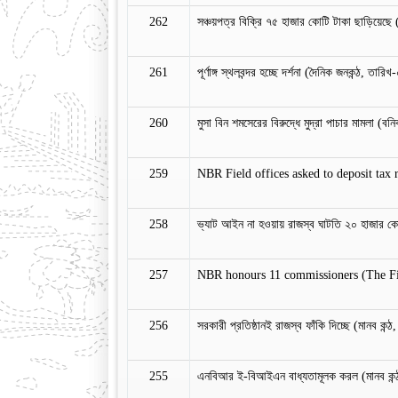
262
সঞ্চয়পত্র বিক্রি ৭৫ হাজার কোটি টাকা ছাড়িয়েছে
261
পূর্ণাঙ্গ স্থলবন্দর হচ্ছে দর্শনা (দৈনিক জনকন্ঠ, ত
260
মুসা বিন শমসেরের বিরুদ্ধে মুদ্রা পাচার মামলা (ব
259
NBR Field offices asked to deposit tax
258
ভ্যাট আইন না হওয়ায় রাজস্ব ঘাটতি ২০ হাজার 
257
NBR honours 11 commissioners (The Fin
256
সরকারী প্রতিষ্ঠানই রাজস্ব ফাঁকি দিচ্ছে (মানব ক
255
এনবিআর ই-বিআইএন বাধ্যতামূলক করল (মানব কন্