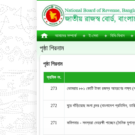
আমাদের সম্পর্কে
ই-সেবা
বিধি-বিধান
পৃষ্ঠা শিরনাম
পৃষ্ঠা শিরনাম
ক্রমিক নং.
273
ভোমরায় ৮৮১ কোটি টাকা রজস্ব আহরণের লক্ষ্য (ব
272
ঘুরে দাঁড়িয়েছে মংলা বন্দর (বাংলাদেশ প্রতিদিন, 
271
কমিশনার - সদস্যরা দেহরক্ষী পাচ্ছেন (দৈনিক যুগ