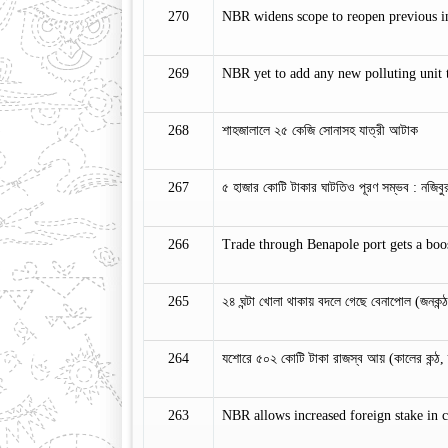
270
NBR widens scope to reopen previous i
269
NBR yet to add any new polluting unit 
268
শাহজালালে ২৫ কেজি সোনাসহ যাত্রী আটাক
267
৫ হাজার কোটি টাকার ঘাটতিও পূরণ সম্ভব : নজিব
266
Trade through Benapole port gets a boost 
265
২৪ ঘন্টা খোলা থাকায় বদলে গেছে বেনাপোল (জনকন
264
যশোরে ৫০২ কোটি টাকা রাজস্ব আয় (কালের কন্ঠ,
263
NBR allows increased foreign stake in