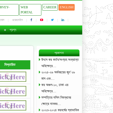
URVEY-
WEB
CAREER
ENGLISH
PORTAL
াযোগ
ওয়েবমেইল
প্রশ্ন
প্রকাশনা
উৎসে কর কর্তন/সংগ্রহ সংক্রান্ত
বিস্তারিত
অধিক্ষেত্র…
২০২৫-২৬ অর্থবছরের জুন’২৬
মাস এবং…
কর অঞ্চল-১০, ঢাকা এর
অধিক্ষেত্র…
সম্পত্তির দলিল নিবন্ধনের
ক্ষেত্রে দানকর…
২০২৩-২০২৪ করবর্ষের স্বাভাবিক