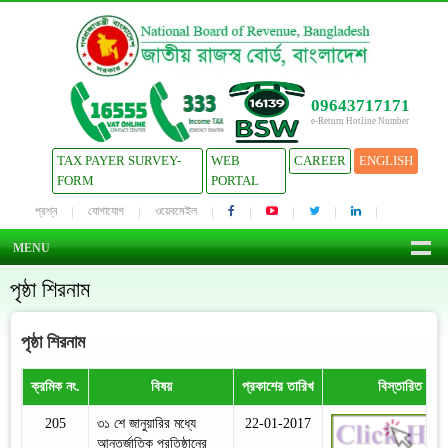
09643717171
e-Return Hotline Number
TAX PAYER SURVEY-
WEB
CAREER
ENGLISH
FORM
PORTAL
প্রশ্ন
যোগাযোগ
ওয়েবমেইল
MENU
পৃষ্ঠা শিরনাম
পৃষ্ঠা শিরনাম
ক্রমিক নং.
বিষয়
প্রকাশের তারিখ
বিস্তারিত
205
৩১ শে জানুয়ারির মধ্যে
22-01-2017
আন্তর্জাতিক প্রতিষ্ঠানের