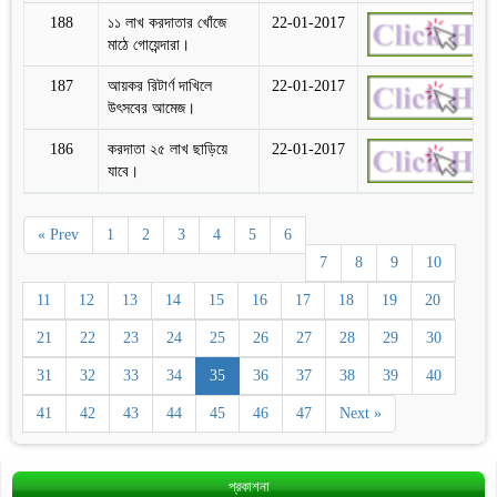
188
১১ লাখ করদাতার খোঁজে
22-01-2017
মাঠে গোয়েন্দারা।
187
আয়কর রিটার্ণ দাখিলে
22-01-2017
উৎসবের আমেজ।
186
করদাতা ২৫ লাখ ছাড়িয়ে
22-01-2017
যাবে।
« Prev
1
2
3
4
5
6
7
8
9
10
11
12
13
14
15
16
17
18
19
20
21
22
23
24
25
26
27
28
29
30
31
32
33
34
35
36
37
38
39
40
41
42
43
44
45
46
47
Next »
প্রকাশনা