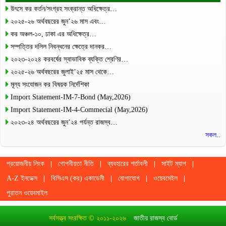
উৎসে কর কর্তন/সংগ্রহ সংক্রান্ত অধিক্ষেত্র…
২০২৫-২৬ অর্থবছরের জুন’২৬ মাস এবং…
কর অঞ্চল-১০, ঢাকা এর অধিক্ষেত্র…
সম্পত্তির দলিল নিবন্ধনের ক্ষেত্রে দানকর…
২০২৩-২০২৪ করবর্ষের স্বাভাবিক ব্যক্তি শ্রেণির…
২০২৫-২৬ অর্থবছরের জুলাই’২৫ মাস থেকে…
মূল্য সংযোজন কর বিষয়ক নির্দেশিকা
Import Statement-IM-7-Bond (May,2026)
Import Statement-IM-4-Commecial (May,2026)
২০২৩-২৪ অর্থবছরের জুন’২৪ পর্যন্ত রাজস্ব…
সকল..
প্রয়োজনীয় লিংক
গোপনীয়তা নীতি
ব্যবহারের শর্তাবলী
সাইট ম্যাপ
A-Z ইনডেক্স
বিসিএস (কর) একাডেমী
যোগাযোগ
ওয়েবমেইল
পুরাতন ওয়েবমাইল
সর্বসত্ত্ব সংরক্ষিত © ২০১১-২০২৬
জাতীয় রাজস্ব বোর্ড