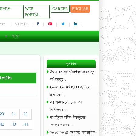
URVEY-
WEB
CAREER
ENGLISH
PORTAL
াযোগ
ওয়েবমেইল
প্রশ্ন
প্রকাশনা
উৎসে কর কর্তন/সংগ্রহ সংক্রান্ত
িস্তারিত
অধিক্ষেত্র…
২০২৫-২৬ অর্থবছরের জুন’২৬
মাস এবং…
কর অঞ্চল-১০, ঢাকা এর
অধিক্ষেত্র…
20
21
22
সম্পত্তির দলিল নিবন্ধনের
42
43
44
ক্ষেত্রে দানকর…
২০২৩-২০২৪ করবর্ষের স্বাভাবিক