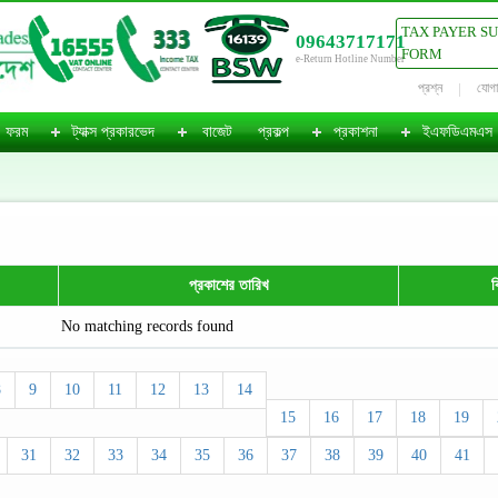
TAX PAYER S
09643717171
FORM
e-Return Hotline Number
প্রশ্ন
যোগ
ফরম
ট্যাক্স প্রকারভেদ
বাজেট
প্রকল্প
প্রকাশনা
ইএফডিএমএস
প্রকাশের তারিখ
ব
No matching records found
8
9
10
11
12
13
14
15
16
17
18
19
31
32
33
34
35
36
37
38
39
40
41