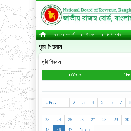
আমাদের সম্পর্কে
ই-সেবা
বিধি-বিধান
পৃষ্ঠা শিরনাম
পৃষ্ঠা শিরনাম
ক্রমিক নং.
বিষয়
« Prev
1
2
3
4
5
6
7
23
24
25
26
27
28
29
30
45
46
47
Next »