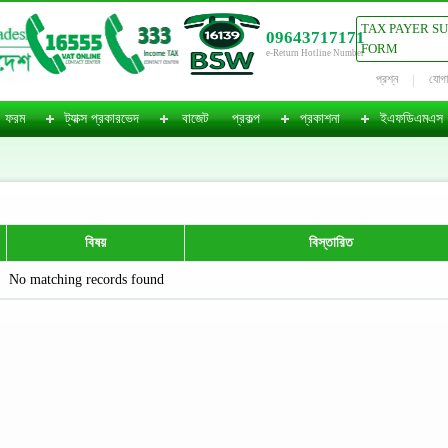
TAX PAYER S
09643717171
FORM
e-Return Hotline Number
প্রশ্ন
যোগ
ফরম
ট্যাক্স প্রকারভেদ
বাজেট
প্রকল্প
প্রকাশনা
ইএফডিএমএস
বিষয়
বিস্তারিত
No matching records found