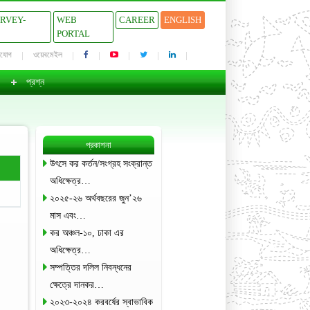
URVEY-
WEB
CAREER
ENGLISH
PORTAL
াযোগ
ওয়েবমেইল
প্রশ্ন
প্রকাশনা
উৎসে কর কর্তন/সংগ্রহ সংক্রান্ত
অধিক্ষেত্র…
২০২৫-২৬ অর্থবছরের জুন’২৬
মাস এবং…
কর অঞ্চল-১০, ঢাকা এর
অধিক্ষেত্র…
সম্পত্তির দলিল নিবন্ধনের
ক্ষেত্রে দানকর…
২০২৩-২০২৪ করবর্ষের স্বাভাবিক