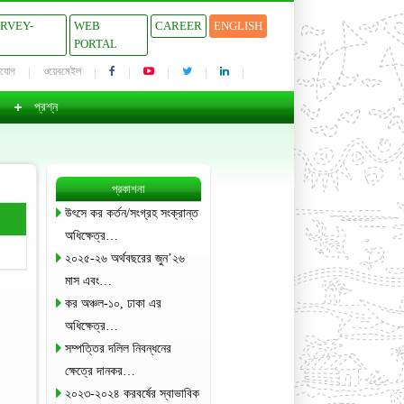
URVEY-
WEB
CAREER
ENGLISH
PORTAL
াযোগ
ওয়েবমেইল
প্রশ্ন
প্রকাশনা
উৎসে কর কর্তন/সংগ্রহ সংক্রান্ত
অধিক্ষেত্র…
২০২৫-২৬ অর্থবছরের জুন’২৬
মাস এবং…
কর অঞ্চল-১০, ঢাকা এর
অধিক্ষেত্র…
সম্পত্তির দলিল নিবন্ধনের
ক্ষেত্রে দানকর…
২০২৩-২০২৪ করবর্ষের স্বাভাবিক