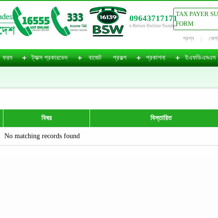
TAX PAYER S
09643717171
FORM
e-Return Hotline Number
প্রশ্ন
যোগ
ফরম
ট্যাক্স প্রকারভেদ
বাজেট
প্রকল্প
প্রকাশনা
ইএফডিএমএস
বিষয়
বিস্তারিত
No matching records found