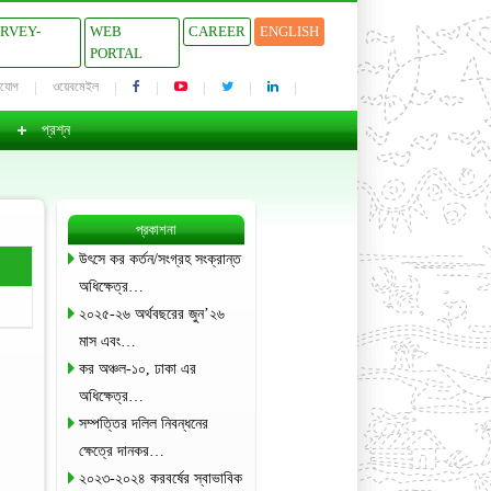
URVEY-
WEB
CAREER
ENGLISH
PORTAL
াযোগ
ওয়েবমেইল
প্রশ্ন
প্রকাশনা
উৎসে কর কর্তন/সংগ্রহ সংক্রান্ত
অধিক্ষেত্র…
২০২৫-২৬ অর্থবছরের জুন’২৬
মাস এবং…
কর অঞ্চল-১০, ঢাকা এর
অধিক্ষেত্র…
সম্পত্তির দলিল নিবন্ধনের
ক্ষেত্রে দানকর…
২০২৩-২০২৪ করবর্ষের স্বাভাবিক