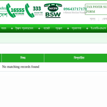
TAX PAYER S
09643717171
FORM
e-Return Hotline Number
প্রশ্ন
যোগ
ফরম
ট্যাক্স প্রকারভেদ
বাজেট
প্রকল্প
প্রকাশনা
ইএফডিএমএস
বিষয়
বিস্তারিত
No matching records found