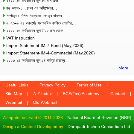
২০২৫-২৬ অর্থবছরের জুন’২৬ মাস এবং…
কর অঞ্চল-১০, ঢাকা এর অধিক্ষেত্র…
সম্পত্তির দলিল নিবন্ধনের ক্ষেত্রে দানকর…
২০২৩-২০২৪ করবর্ষের স্বাভাবিক ব্যক্তি শ্রেণির…
২০২৫-২৬ অর্থবছরের জুলাই’২৫ মাস থেকে…
VAT Instruction
Import Statement-IM-7-Bond (May,2026)
Import Statement-IM-4-Commecial (May,2026)
২০২৩-২৪ অর্থবছরের জুন’২৪ পর্যন্ত রাজস্ব…
More..
Useful Links
Privacy Policy
Terms of Use
Site Map
A-Z Index
BCS(Tax) Academy
Contact
Webmail
Old Webmail
All rights reserved © 2011-2026
National Board of Revenue (NBR)
Design & Content Developed by
Dhrupadi Techno Consortium Ltd.