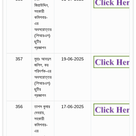
জিয়াউদ্দিন,
সহকারী
কমিশনার-
এর
অবসরোত্তর
(পিআরএল)
ছুটির
প্রজ্ঞাপন
357
মুহাঃ আবদুল
19-06-2025
জলিল, কর
পরিদর্শক-এর
অবসরোত্তর
(পিআরএল)
ছুটির
প্রজ্ঞাপন
356
তাপস কুমার
17-06-2025
দেবরায়,
সহকারী
কমিশনার-
এর