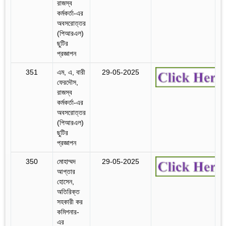
রাজস্ব
কর্মকর্তা-এর
অবসরোত্তর
(পিআরএল)
ছুটির
প্রজ্ঞাপন
351
এম, এ, বারী
29-05-2025
ফেরদৌস,
রাজস্ব
কর্মকর্তা-এর
অবসরোত্তর
(পিআরএল)
ছুটির
প্রজ্ঞাপন
350
মোহাম্মদ
29-05-2025
আপ্তার
হোসেন,
অতিরিক্ত
সহকারী কর
কমিশনার-
এর