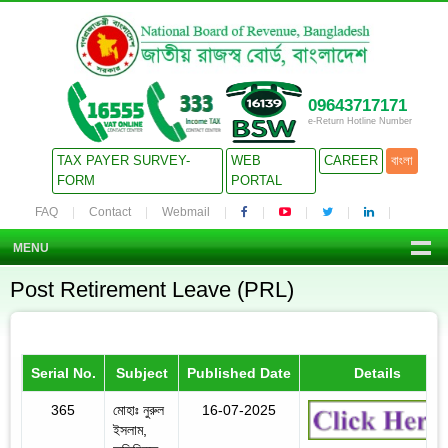
09643717171
e-Return Hotline Number
TAX PAYER SURVEY-
WEB
CAREER
বাংলা
FORM
PORTAL
FAQ
Contact
Webmail
MENU
Post Retirement Leave (PRL)
Serial No.
Subject
Published Date
Details
365
মোহাঃ নুরুল
16-07-2025
ইসলাম,