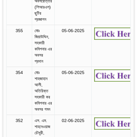
অবসরোত্তর
(পিআরএল)
ছুটির
প্রজ্ঞাপন
355
মোঃ
05-06-2025
জিয়াউদ্দিন,
সহকারী
কমিশনার এর
অবসর
প্রদান
354
মোঃ
05-06-2025
শাহজাহান
আলী,
অতিরিক্ত
সহকারী কর
কমিশনার এর
অবসর গমন
352
এস. এম.
02-06-2025
শাহনেওয়াজ
চৌধুরী,