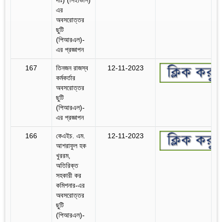
এর
অবসরোত্তর
ছুটি
(পিআরএল)-
এর প্রজ্ঞাপন
167
তিনজন রাজস্ব
12-11-2023
কর্মকর্তার
অবসরোত্তর
ছুটি
(পিআরএল)-
এর প্রজ্ঞাপন
166
কেএইচ. এম.
12-11-2023
আশরাফুল হক
খুররম,
অতিরিক্ত
সহকারী কর
কমিশনার-এর
অবসরোত্তর
ছুটি
(পিআরএল)-