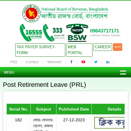
09643717171
e-Return Hotline Number
TAX PAYER SURVEY-
WEB
CAREER
বাংলা
FORM
PORTAL
FAQ
Contact
Webmail
MENU
Post Retirement Leave (PRL)
Serial No.
Subject
Published Date
Details
182
মোহাঃ মোখতার
27-12-2023
হোসেন, রাজস্ব