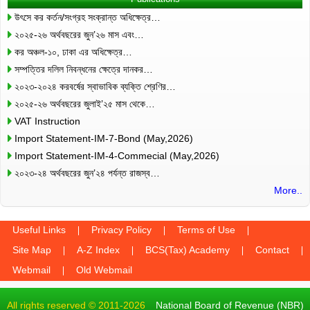
উৎসে কর কর্তন/সংগ্রহ সংক্রান্ত অধিক্ষেত্র…
২০২৫-২৬ অর্থবছরের জুন’২৬ মাস এবং…
কর অঞ্চল-১০, ঢাকা এর অধিক্ষেত্র…
সম্পত্তির দলিল নিবন্ধনের ক্ষেত্রে দানকর…
২০২৩-২০২৪ করবর্ষের স্বাভাবিক ব্যক্তি শ্রেণির…
২০২৫-২৬ অর্থবছরের জুলাই’২৫ মাস থেকে…
VAT Instruction
Import Statement-IM-7-Bond (May,2026)
Import Statement-IM-4-Commecial (May,2026)
২০২৩-২৪ অর্থবছরের জুন’২৪ পর্যন্ত রাজস্ব…
More..
Useful Links
Privacy Policy
Terms of Use
Site Map
A-Z Index
BCS(Tax) Academy
Contact
Webmail
Old Webmail
All rights reserved © 2011-2026
National Board of Revenue (NBR)