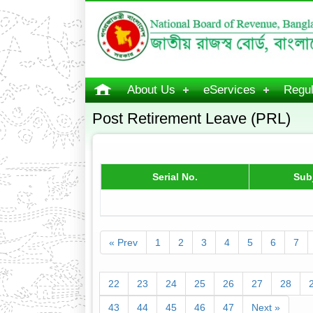
About Us
eServices
Regul
Post Retirement Leave (PRL)
Serial No.
Sub
« Prev
1
2
3
4
5
6
7
22
23
24
25
26
27
28
43
44
45
46
47
Next »