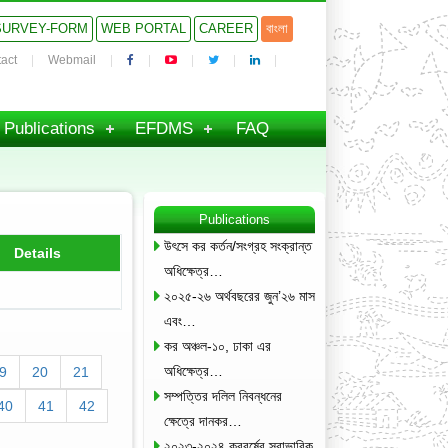
SURVEY-FORM
WEB PORTAL
CAREER
বাংলা
act
Webmail
Publications
EFDMS
FAQ
Publications
উৎসে কর কর্তন/সংগ্রহ সংক্রান্ত
Details
অধিক্ষেত্র…
২০২৫-২৬ অর্থবছরের জুন’২৬ মাস
এবং…
কর অঞ্চল-১০, ঢাকা এর
অধিক্ষেত্র…
9
20
21
সম্পত্তির দলিল নিবন্ধনের
40
41
42
ক্ষেত্রে দানকর…
২০২৩-২০২৪ করবর্ষের স্বাভাবিক