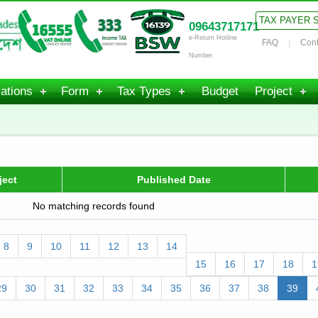
TAX PAYER 
09643717171
e-Return Hotline
FAQ
Cont
Number
ations
Form
Tax Types
Budget
Project
ject
Published Date
No matching records found
8
9
10
11
12
13
14
15
16
17
18
1
29
30
31
32
33
34
35
36
37
38
39