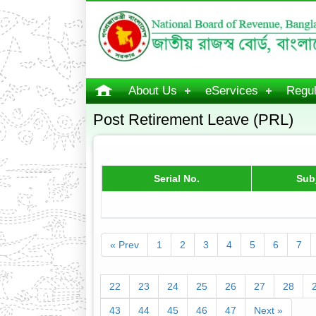
About Us
eServices
Regul
Post Retirement Leave (PRL)
Serial No.
Sub
« Prev
1
2
3
4
5
6
7
22
23
24
25
26
27
28
43
44
45
46
47
Next »