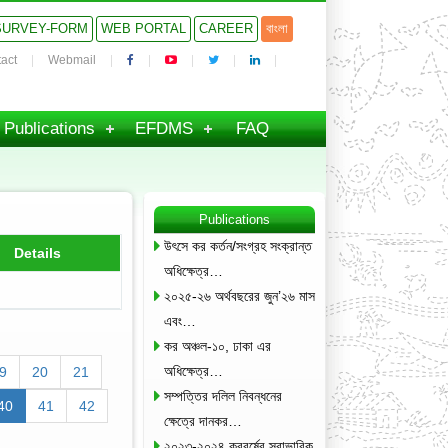
SURVEY-FORM
WEB PORTAL
CAREER
বাংলা
act
Webmail
Publications
EFDMS
FAQ
Publications
উৎসে কর কর্তন/সংগ্রহ সংক্রান্ত
Details
অধিক্ষেত্র…
২০২৫-২৬ অর্থবছরের জুন’২৬ মাস
এবং…
কর অঞ্চল-১০, ঢাকা এর
অধিক্ষেত্র…
9
20
21
সম্পত্তির দলিল নিবন্ধনের
40
41
42
ক্ষেত্রে দানকর…
২০২৩-২০২৪ করবর্ষের স্বাভাবিক