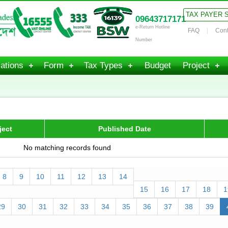
TAX PAYER 
09643717171
e-Return Hotline
FAQ
Cont
Number
ations
Form
Tax Types
Budget
Project
ject
Published Date
No matching records found
8
9
10
11
12
13
14
15
16
17
18
1
29
30
31
32
33
34
35
36
37
38
39