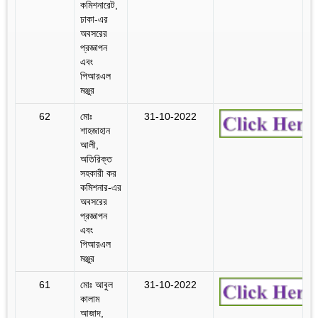
কমিশনারেট,
ঢাকা-এর
অবসরের
প্রজ্ঞাপন
এবং
পিআরএল
মঞ্জুর
62
মোঃ
31-10-2022
শাহজাহান
আলী,
অতিরিক্ত
সহকারী কর
কমিশনার-এর
অবসরের
প্রজ্ঞাপন
এবং
পিআরএল
মঞ্জুর
61
মোঃ আবুল
31-10-2022
কালাম
আজাদ,