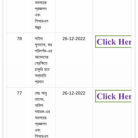
অবসরের
প্রজ্ঞাপন
এবং
পিআরএল
মঞ্জুর
78
সাইদা
26-12-2022
সুলতানা, কর
পরিদর্শক-এর
আবেদনের
প্রেক্ষিতে
চাকুরি হতে
অব্যহতি
প্রদান
77
মোঃ আবু
26-12-2022
তালেব,
অফিস
সহায়ক-এর
অবসরের
প্রজ্ঞাপন
এবং
পিআরএল