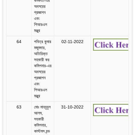
কর্মকর্তা-এর
অবসরের
প্রজ্ঞাপন
এবং
পিআরএল
মঞ্জুর
64
পবিত্র কুমার
02-11-2022
মজুমদার,
অতিরিক্ত
সহকারী কর
কমিশনার-এর
অবসরের
প্রজ্ঞাপন
এবং
পিআরএল
মঞ্জুর
63
মোঃ মাহবুবুল
31-10-2022
আলম,
সহকারী
কমিশনার,
কাস্টমস বন্ড