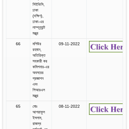
সিইভিসি,
ঢাকা
(দক্ষিণ),
ঢাকা-এর
লাম্পগ্র্যান্ট
মঞ্জুর
66
মশিউর
09-11-2022
রহমান,
অতিরিক্ত
সহকারী কর
কমিশনার-এর
অবসরের
প্রজ্ঞাপন
এবং
পিআরএল
মঞ্জুর
65
মোঃ
08-11-2022
আশরাফুল
ইসলাম,
রাজস্ব