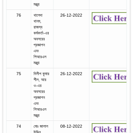
মঞ্জুর
76
খালেদা
26-12-2022
খানম,
রাজস্ব
কর্মকর্তা-এর
অবসরের
প্রজ্ঞাপন
এবং
পিআরএল
মঞ্জুর
75
দিলীপ কুমার
26-12-2022
শীল, আর
ও-এর
অবসরের
প্রজ্ঞাপন
এবং
পিআরএল
মঞ্জুর
74
মোঃ জালাল
08-12-2022
উদ্দিন,