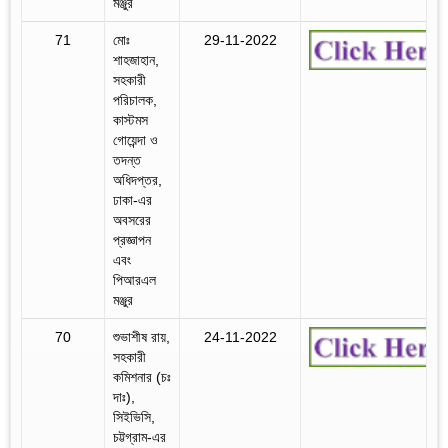
মঞ্জুর
71
মোঃ
29-11-2022
শাহজাহান,
সহকারী
পরিচালক,
কাস্টমস
গোয়েন্দা ও
তদন্ত
অধিদপ্তর,
ঢাকা-এর
অবসরের
প্রজ্ঞাপন
এবং
পিআরএল
মঞ্জুর
70
শুভাশীষ রায়,
24-11-2022
সহকারী
কমিশনার (চঃ
দাঃ),
সিইভিসি,
চট্টগ্রাম-এর