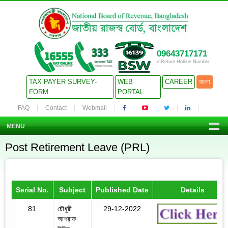
09643717171
e-Return Hotline Number
TAX PAYER SURVEY-
WEB
CAREER
বাংলা
FORM
PORTAL
FAQ
Contact
Webmail
MENU
Post Retirement Leave (PRL)
Serial No.
Subject
Published Date
Details
81
চৌধুরী
29-12-2022
আশরাফ