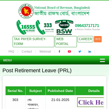
09643717171
e-Return Hotline Number
TAX PAYER SURVEY-
WEB
CAREER
বাংলা
FORM
PORTAL
FAQ
Contact
Webmail
MENU
Post Retirement Leave (PRL)
Serial No.
Subject
Published Date
Details
303
মোঃ
21-01-2025
শাহজাহান,