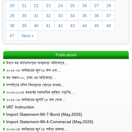
20
21
22
23
24
25
26
27
28
29
30
31
32
33
34
35
36
37
38
39
40
41
42
43
44
45
46
47
Next »
Publications
উৎসে কর কর্তন/সংগ্রহ সংক্রান্ত অধিক্ষেত্র…
২০২৫-২৬ অর্থবছরের জুন’২৬ মাস এবং…
কর অঞ্চল-১০, ঢাকা এর অধিক্ষেত্র…
সম্পত্তির দলিল নিবন্ধনের ক্ষেত্রে দানকর…
২০২৩-২০২৪ করবর্ষের স্বাভাবিক ব্যক্তি শ্রেণির…
২০২৫-২৬ অর্থবছরের জুলাই’২৫ মাস থেকে…
VAT Instruction
Import Statement-IM-7-Bond (May,2026)
Import Statement-IM-4-Commecial (May,2026)
২০২৩-২৪ অর্থবছরের জুন’২৪ পর্যন্ত রাজস্ব…