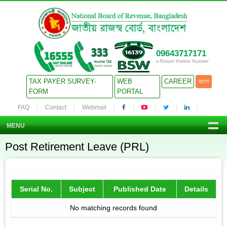
09643717171
e-Return Hotline Number
TAX PAYER SURVEY-
WEB
CAREER
বাংলা
FORM
PORTAL
FAQ
Contact
Webmail
MENU
Post Retirement Leave (PRL)
Serial No.
Subject
Published Date
Details
No matching records found