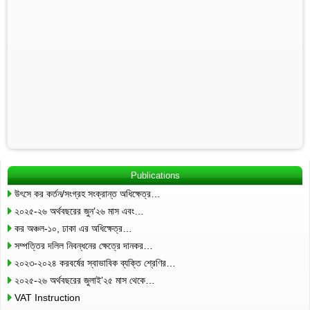
Publications
উৎসে কর কর্তন/সংগ্রহ সংক্রান্ত অধিক্ষেত্র…
২০২৫-২৬ অর্থবছরের জুন’২৬ মাস এবং…
কর অঞ্চল-১০, ঢাকা এর অধিক্ষেত্র…
সম্পত্তির দলিল নিবন্ধনের ক্ষেত্রে দানকর…
২০২৩-২০২৪ করবর্ষের স্বাভাবিক ব্যক্তি শ্রেণির…
২০২৫-২৬ অর্থবছরের জুলাই’২৫ মাস থেকে…
VAT Instruction