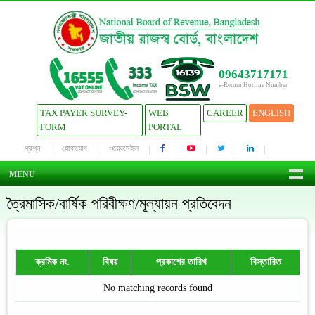
09643717171
e-Return Hotline Number
TAX PAYER SURVEY-
WEB
CAREER
ENGLISH
FORM
PORTAL
প্রশ্ন
যোগাযোগ
ওয়েবমেইল
MENU
ত্রৈমাসিক/বার্ষিক পরিবীক্ষণ/মূল্যায়ন প্রতিবেদন
ক্রমিক নং.
বিষয়
প্রকাশের তারিখ
বিস্তারিত
No matching records found