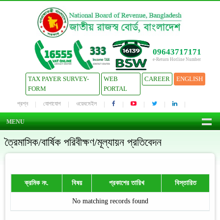
09643717171
e-Return Hotline Number
TAX PAYER SURVEY-
WEB
CAREER
ENGLISH
FORM
PORTAL
প্রশ্ন
যোগাযোগ
ওয়েবমেইল
MENU
ত্রৈমাসিক/বার্ষিক পরিবীক্ষণ/মূল্যায়ন প্রতিবেদন
ক্রমিক নং.
বিষয়
প্রকাশের তারিখ
বিস্তারিত
No matching records found