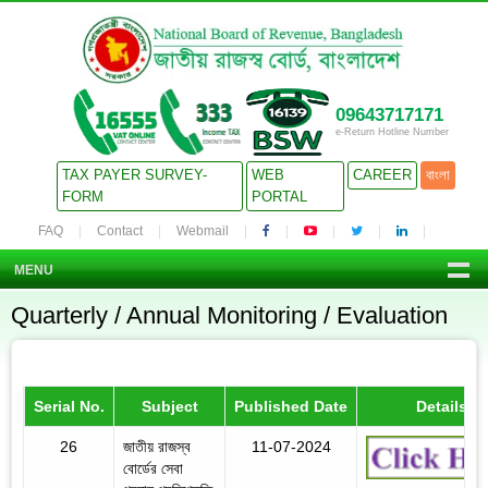
09643717171
e-Return Hotline Number
TAX PAYER SURVEY-
WEB
CAREER
বাংলা
FORM
PORTAL
FAQ
Contact
Webmail
MENU
Quarterly / Annual Monitoring / Evaluation
Serial No.
Subject
Published Date
Details
26
জাতীয় রাজস্ব
11-07-2024
বোর্ডের সেবা