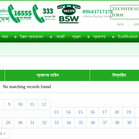
TAX PAYER S
09643717171
FORM
e-Return Hotline Number
প্রশ্ন
যোগ
ফরম
ট্যাক্স প্রকারভেদ
বাজেট
প্রকল্প
প্রকাশনা
ইএফডিএমএস
প্রকাশের তারিখ
বিস্তারিত
No matching records found
8
9
10
11
12
13
14
15
16
17
18
19
29
30
31
32
33
34
35
36
37
38
39
t »