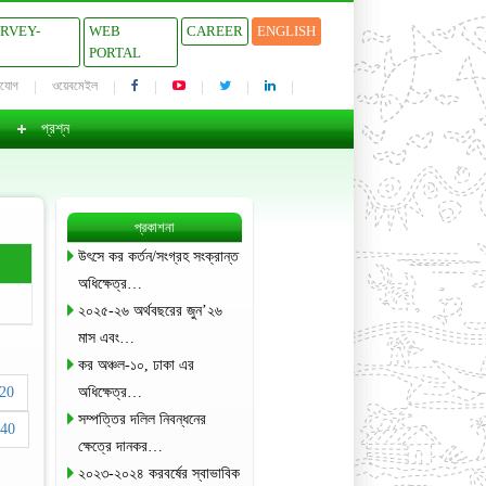
URVEY-
WEB
CAREER
ENGLISH
PORTAL
াযোগ
ওয়েবমেইল
প্রশ্ন
প্রকাশনা
উৎসে কর কর্তন/সংগ্রহ সংক্রান্ত
অধিক্ষেত্র…
২০২৫-২৬ অর্থবছরের জুন’২৬
মাস এবং…
কর অঞ্চল-১০, ঢাকা এর
20
অধিক্ষেত্র…
সম্পত্তির দলিল নিবন্ধনের
40
ক্ষেত্রে দানকর…
২০২৩-২০২৪ করবর্ষের স্বাভাবিক