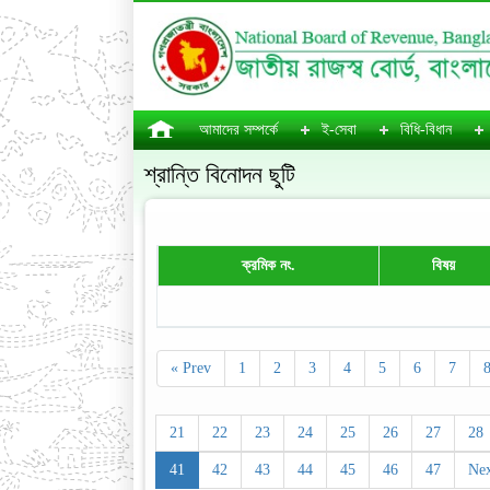
আমাদের সম্পর্কে
ই-সেবা
বিধি-বিধান
শ্রান্তি বিনোদন ছুটি
ক্রমিক নং.
বিষয়
« Prev
1
2
3
4
5
6
7
21
22
23
24
25
26
27
28
41
42
43
44
45
46
47
Nex